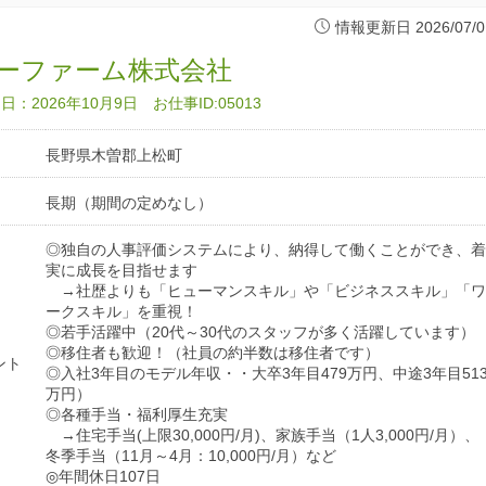
情報更新日 2026/07/0
ーファーム株式会社
：2026年10月9日 お仕事ID:05013
長野県木曽郡上松町
長期（期間の定めなし）
◎独自の人事評価システムにより、納得して働くことができ、着
実に成長を目指せます
→社歴よりも「ヒューマンスキル」や「ビジネススキル」「ワ
ークスキル」を重視！
◎若手活躍中（20代～30代のスタッフが多く活躍しています）
◎移住者も歓迎！（社員の約半数は移住者です）
ント
◎入社3年目のモデル年収・・大卒3年目479万円、中途3年目51
万円）
◎各種手当・福利厚生充実
→住宅手当(上限30,000円/月)、家族手当（1人3,000円/月）、
冬季手当（11月～4月：10,000円/月）など
◎年間休日107日