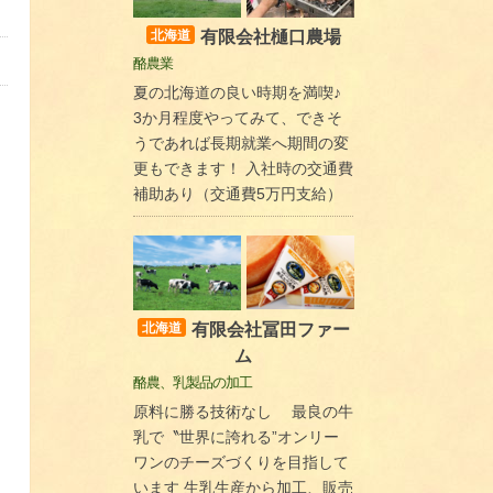
有限会社樋口農場
北海道
酪農業
夏の北海道の良い時期を満喫♪
3か月程度やってみて、できそ
うであれば長期就業へ期間の変
更もできます！ 入社時の交通費
補助あり（交通費5万円支給）
有限会社冨田ファー
北海道
ム
酪農、乳製品の加工
原料に勝る技術なし 最良の牛
乳で〝世界に誇れる”オンリー
ワンのチーズづくりを目指して
います 生乳生産から加工、販売