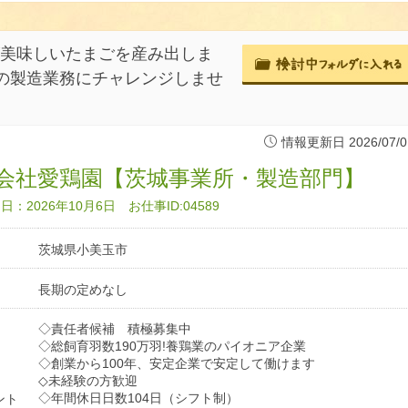
が美味しいたまごを産み出しま
の製造業務にチャレンジしませ
情報更新日 2026/07/0
会社愛鶏園【茨城事業所・製造部門】
：2026年10月6日 お仕事ID:04589
茨城県小美玉市
長期の定めなし
◇責任者候補 積極募集中
◇総飼育羽数190万羽!養鶏業のパイオニア企業
◇創業から100年、安定企業で安定して働けます
◇未経験の方歓迎
◇年間休日日数104日（シフト制）
ント