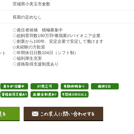
茨城県小美玉市倉数
長期の定めなし
◇責任者候補 積極募集中
◇総飼育羽数190万羽!養鶏業のパイオニア企業
◇創業から100年、安定企業で安定して働けます
◇未経験の方歓迎
◇年間休日日数104日（シフト制）
ント
◇福利厚生充実
◇資格取得支援制度あり