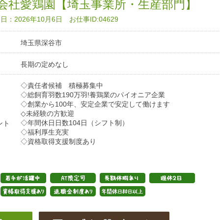
会社愛鶏園【埼玉事業所・生産部門】
：2026年10月6日 お仕事ID:04629
埼玉県深谷市
長期の定めなし
◇責任者候補 積極募集中
◇総飼育羽数190万羽!養鶏業のパイオニア企業
◇創業から100年、安定企業で安定して働けます
◇未経験の方歓迎
◇年間休日日数104日（シフト制）
ント
◇福利厚生充実
◇資格取得支援制度あり