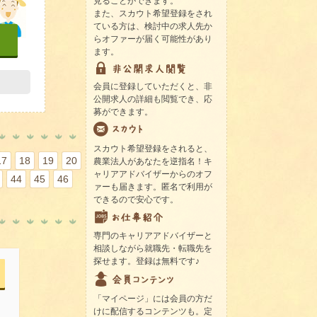
見ることができます。
また、スカウト希望登録をされ
ている方は、検討中の求人先か
らオファーが届く可能性があり
ます。
会員に登録していただくと、非
公開求人の詳細も閲覧でき、応
募ができます。
スカウト希望登録をされると、
17
18
19
20
農業法人があなたを逆指名！キ
ャリアアドバイザーからのオフ
44
45
46
ァーも届きます。匿名で利用が
できるので安心です。
専門のキャリアアドバイザーと
相談しながら就職先・転職先を
探せます。登録は無料です♪
「マイページ」には会員の方だ
けに配信するコンテンツも。定