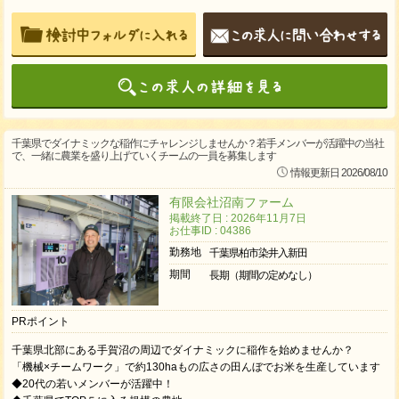
千葉県でダイナミックな稲作にチャレンジしませんか？若手メンバーが活躍中の当社
で、一緒に農業を盛り上げていくチームの一員を募集します
情報更新日 2026/08/10
有限会社沼南ファーム
掲載終了日 : 2026年11月7日
お仕事ID : 04386
勤務地
千葉県柏市染井入新田
期間
長期（期間の定めなし）
PRポイント
千葉県北部にある手賀沼の周辺でダイナミックに稲作を始めませんか？
「機械×チームワーク」で約130haもの広さの田んぼでお米を生産しています
◆20代の若いメンバーが活躍中！