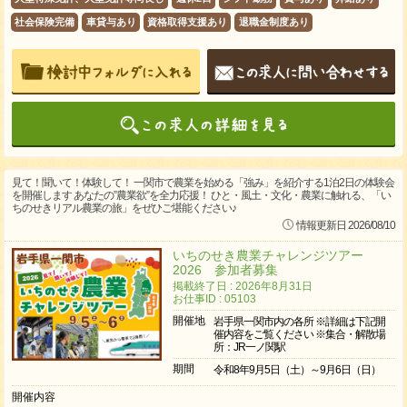
社会保険完備
車貸与あり
資格取得支援あり
退職金制度あり
見て！聞いて！体験して！ 一関市で農業を始める「強み」を紹介する1泊2日の体験会
を開催します あなたの”農業欲”を全力応援！ ひと・風土・文化・農業に触れる、「い
ちのせきリアル農業の旅」をぜひご堪能ください♪
情報更新日 2026/08/10
いちのせき農業チャレンジツアー
2026 参加者募集
掲載終了日 : 2026年8月31日
お仕事ID : 05103
開催地
岩手県一関市内の各所 ※詳細は下記開
催内容をご覧ください ※集合・解散場
所：JR一ノ関駅
期間
令和8年9月5日（土）～9月6日（日）
開催内容