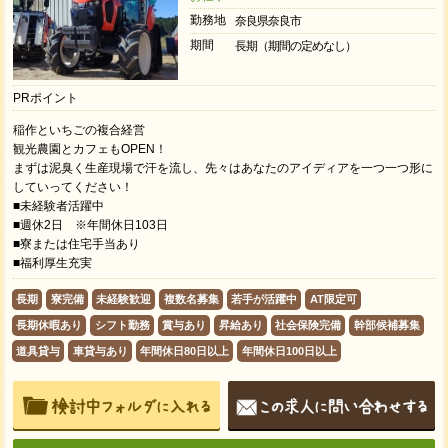
勤務地
奈良県奈良市
期間
長期（期間の定めなし）
PRポイント
稲作といちごの複合経営
観光農園とカフェもOPEN！
まずは泥臭く生産現場で汗を流し、先々はあなたのアイディアを一つ一つ形に
していってください！
■未経験者活躍中
■週休2日 ※年間休日103日
■寮または住宅手当あり
■福利厚生充実
長期
寮完備
未経験歓迎
複数名募集
若手が活躍中
AT限定可
長期休暇あり
シフト勤務
賞与あり
昇給あり
社会保険完備
幹部候補募集
道具貸与
車貸与あり
年間休日80日以上
年間休日100日以上