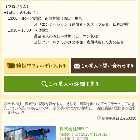
【プログラム】
●1日目：9月5日（土）
13:00 JR一ノ関駅 正面玄関（西口）集合
オリエンテーション（参加者・スタッフ紹介、日程説明）
13:30～15:30 ≪体験≫
農業法人のお仕事体験（ピーマン収穫）
当該ツアーをきっかけに移住・雇用就農した方の紹介
...
求めるのは、徹底的に現場を愛せる人、そして、農業を面白くアップデートしていき
たいという思いのある方です。 奈良県ののどかな地域で、一緒に農業の面白さを追求
しませんか？
情報更新日 2026/08/10
株式会社NELF
掲載終了日 : 2026年11月3日
お仕事ID : 05078