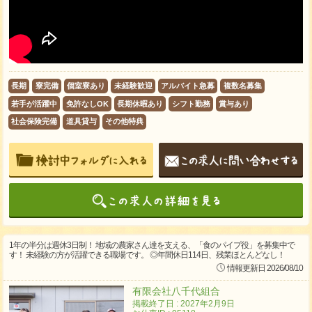
長期
寮完備
個室寮あり
未経験歓迎
アルバイト急募
複数名募集
若手が活躍中
免許なしOK
長期休暇あり
シフト勤務
賞与あり
社会保険完備
道具貸与
その他特典
1年の半分は週休3日制！ 地域の農家さん達を支える、「食のパイプ役」を募集中で
す！ 未経験の方が活躍できる職場です。 ◎年間休日114日、残業ほとんどなし！
情報更新日 2026/08/10
有限会社八千代組合
掲載終了日 : 2027年2月9日