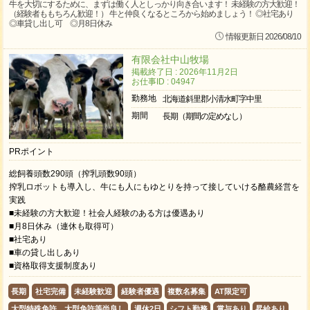
牛を大切にするために、まずは働く人としっかり向き合います！ 未経験の方大歓迎！
（経験者ももちろん歓迎！） 牛と仲良くなるところから始めましょう！ ◎社宅あり
◎車貸し出し可 ◎月8日休み
情報更新日 2026/08/10
有限会社中山牧場
掲載終了日 : 2026年11月2日
お仕事ID : 04947
勤務地
北海道斜里郡小清水町字中里
期間
長期（期間の定めなし）
PRポイント
総飼養頭数290頭（搾乳頭数90頭）
搾乳ロボットも導入し、牛にも人にもゆとりを持って接していける酪農経営を
実践
■未経験の方大歓迎！社会人経験のある方は優遇あり
■月8日休み（連休も取得可）
■社宅あり
■車の貸し出しあり
■資格取得支援制度あり
長期
社宅完備
未経験歓迎
経験者優遇
複数名募集
AT限定可
大型特殊免許、大型免許等尚良し
週休2日
シフト勤務
賞与あり
昇給あり