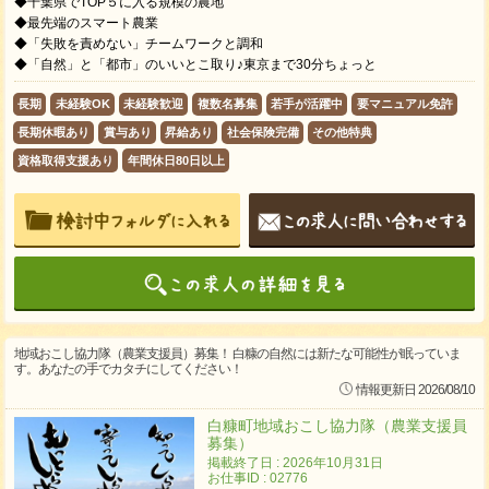
◆千葉県でTOP５に入る規模の農地
◆最先端のスマート農業
◆「失敗を責めない」チームワークと調和
◆「自然」と「都市」のいいとこ取り♪東京まで30分ちょっと
長期
未経験OK
未経験歓迎
複数名募集
若手が活躍中
要マニュアル免許
長期休暇あり
賞与あり
昇給あり
社会保険完備
その他特典
資格取得支援あり
年間休日80日以上
地域おこし協力隊（農業支援員）募集！ 白糠の自然には新たな可能性が眠っていま
す。あなたの手でカタチにしてください！
情報更新日 2026/08/10
白糠町地域おこし協力隊（農業支援員
募集）
掲載終了日 : 2026年10月31日
お仕事ID : 02776