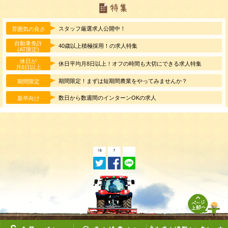
スタッフ厳選求人公開中！
雰囲気の良さ
自動車免許
40歳以上積極採用！の求人特集
(AT限定)
休日が
休日平均月8日以上！オフの時間も大切にできる求人特集
月6日以上
期間限定！まずは短期間農業をやってみませんか？
期間限定
数日から数週間のインターンOKの求人
新卒向け