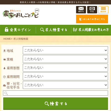
農業求人や農業への転職情報が満載！新規就農を希望する方も大歓迎！
HOME
>
求人情報検索
地域
業種
雇用形態
雇用期間
寮・社宅・
住宅手当