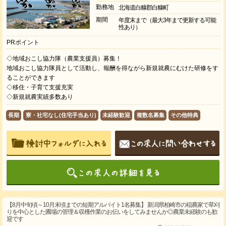
勤務地
北海道白糠郡白糠町
期間
年度末まで（最大3年まで更新する可能
性あり）
PRポイント
◇地域おこし協力隊（農業支援員）募集！
地域おこし協力隊員として活動し、報酬を得ながら新規就農にむけた研修をす
ることができます
◇移住・子育て支援充実
◇新規就農実績多数あり
長期
寮・社宅なし(住宅手当あり)
未経験歓迎
複数名募集
その他特典
【8月中旬頃～10月末頃までの短期アルバイト1名募集】 新潟県柏崎市の稲農家で草刈
りを中心とした圃場の管理＆収穫作業のお伝いをしてみませんか◎農業未経験のも歓
迎です