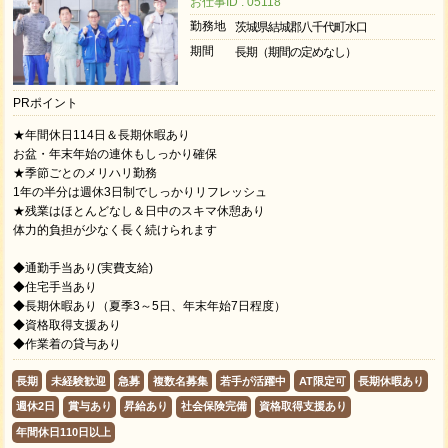
お仕事ID : 05118
勤務地
茨城県結城郡八千代町水口
期間
長期（期間の定めなし）
PRポイント
★年間休日114日＆長期休暇あり
お盆・年末年始の連休もしっかり確保
★季節ごとのメリハリ勤務
1年の半分は週休3日制でしっかりリフレッシュ
★残業はほとんどなし＆日中のスキマ休憩あり
体力的負担が少なく長く続けられます
◆通勤手当あり(実費支給)
◆住宅手当あり
◆長期休暇あり（夏季3～5日、年末年始7日程度）
◆資格取得支援あり
◆作業着の貸与あり
長期
未経験歓迎
急募
複数名募集
若手が活躍中
AT限定可
長期休暇あり
週休2日
賞与あり
昇給あり
社会保険完備
資格取得支援あり
年間休日110日以上