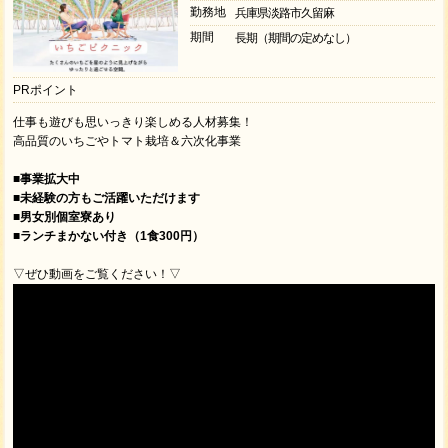
勤務地
兵庫県淡路市久留麻
期間
長期（期間の定めなし）
PRポイント
仕事も遊びも思いっきり楽しめる人材募集！
高品質のいちごやトマト栽培＆六次化事業
■事業拡大中
■未経験の方もご活躍いただけます
■男女別個室寮あり
■ランチまかない付き（1食300円）
▽ぜひ動画をご覧ください！▽