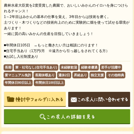
農林水産大臣賞を2度受賞した農園で、おいしいみかんのイロハを身につけら
れるチャンス！
1～2年目はみかんの基本の仕事を覚え、3年目からは技術を磨く。
土づくり・木づくりなどの技術向上のために実験的に畑を使って試せる環境が
あります！
一緒に質の高いみかんの生産を目指していきましょう！
■年間休日105日 →もっと働きたい方は相談にのります！
■住宅手当あり（1万円/月 ※遠方から引っ越しをされてくる方）
■お試し入社制度あり
長期
寮・社宅なし(住宅手当あり)
未経験歓迎
経験者優遇
若手が活躍中
要マニュアル免許
長期休暇あり
週休2日
昇給あり
独立支援
その他特典
年間休日80日以上
年間休日100日以上