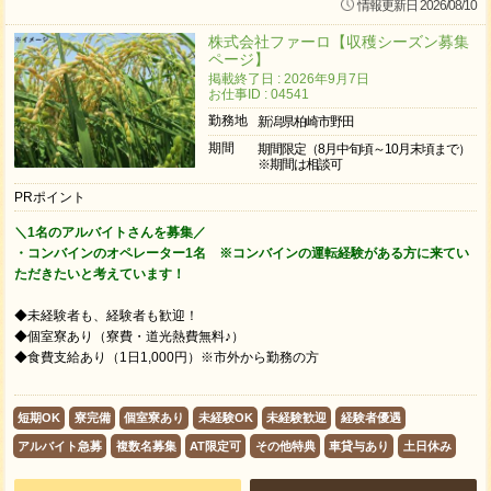
情報更新日 2026/08/10
株式会社ファーロ【収穫シーズン募集
ページ】
掲載終了日 : 2026年9月7日
お仕事ID : 04541
勤務地
新潟県柏崎市野田
期間
期間限定（8月中旬頃～10月末頃まで）
※期間は相談可
PRポイント
＼1名のアルバイトさんを募集／
・コンバインのオペレーター1名 ※コンバインの運転経験がある方に来てい
ただきたいと考えています！
◆未経験者も、経験者も歓迎！
◆個室寮あり（寮費・道光熱費無料♪）
◆食費支給あり（1日1,000円）※市外から勤務の方
短期OK
寮完備
個室寮あり
未経験OK
未経験歓迎
経験者優遇
アルバイト急募
複数名募集
AT限定可
その他特典
車貸与あり
土日休み