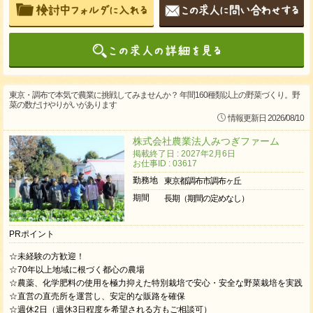
東京・調布で本気で農業に挑戦してみませんか？ 年間160種類以上の野菜づくり。野
菜の数だけやりがいがあります
情報更新日 2026/08/10
株式会社農業法人みつぎファーム
掲載終了日 : 2027年2月6日
お仕事ID : 03617
勤務地
東京都調布市調布ヶ丘
期間
長期（期間の定めなし）
PRポイント
☆未経験の方歓迎！
☆70年以上地域に根づく都心の農場
☆農薬、化学肥料の使用を極力抑えた特別栽培で安心・安全な野菜栽培を実践
☆直営の直売所を運営し、安定的な販路を確保
☆週休2日（週休3日程度を希望される方もご相談可）