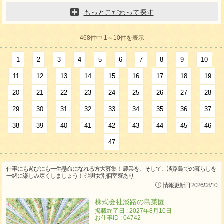
もっとこだわって探す
468件中 1～10件を表示
1
2
3
4
5
6
7
8
9
10
11
12
13
14
15
16
17
18
19
20
21
22
23
24
25
26
27
28
29
30
31
32
33
34
35
36
37
38
39
40
41
42
43
44
45
46
47
仕事にも遊びにも一生懸命になれる方大募集！ 農業を、そして、淡路島での暮らしを
一緒に楽しみ尽くしましょう！ ◎男女別個室寮あり
情報更新日 2026/08/10
株式会社淡路の島菜園
掲載終了日 : 2027年8月10日
お仕事ID : 04742