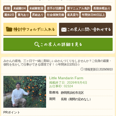
長期
未経験OK
未経験歓迎
若手が活躍中
要マニュアル免許
長期休暇あり
週休2日
賞与あり
昇給あり
社会保険完備
道具貸与
年間休日80日以上
みかんの産地、三ヶ日で一緒に美味しいみかんづくりをしませんか？ご自身の裁量・
個性を生かして仕事ができる環境です！ ☆年間休日105日☆
情報更新日 2026/08/10
Little Mandarin Farm
掲載終了日 : 2026年9月4日
お仕事ID : 02324
勤務地
静岡県浜松市北区
期間
長期（期間の定めなし）
PRポイント