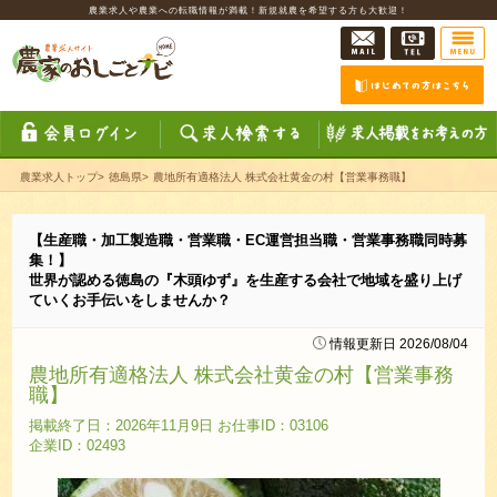
農業求人や農業への転職情報が満載！新規就農を希望する方も大歓迎！
農業求人トップ
>
徳島県
>
農地所有適格法人 株式会社黄金の村【営業事務職】
【生産職・加工製造職・営業職・EC運営担当職・営業事務職同時募
集！】
世界が認める徳島の『木頭ゆず』を生産する会社で地域を盛り上げ
ていくお手伝いをしませんか？
情報更新日 2026/08/04
農地所有適格法人 株式会社黄金の村【営業事務
職】
掲載終了日：2026年11月9日 お仕事ID：03106
企業ID：02493