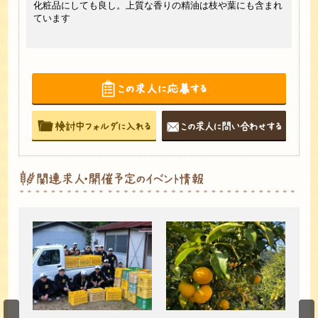
化粧品にしても良し。上質な香りの精油は枝や葉にも含まれ
す。
ています
では