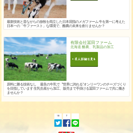
最新技術と昔ながらの放牧を両立した日本屈指のメガファーム 牛を第一に考えた
日本一の「牛ファースト」な環境で、酪農の未来を創りませんか？
有限会社冨田ファーム
北海道 酪農、乳製品の加工
原料に勝る技術なし 最良の牛乳で〝世界に誇れる”オンリーワンのチーズづくり
を目指しています 生乳生産から加工、販売まで手掛ける冨田ファームで共に働き
ませんか？