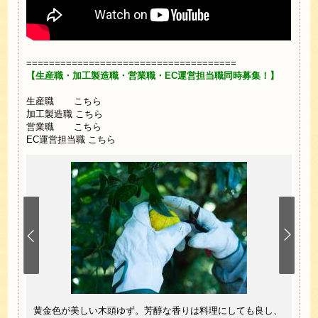
=====================================
【生産職・加工製造職・営業職・EC運営担当職同時募集！】
生産職
こちら
加工製造職
こちら
営業職
こちら
EC運営担当職
こちら
スイー
黄金色が美しい木頭ゆず。芳醇な香りは料理にしても良し、
木頭
な柚子