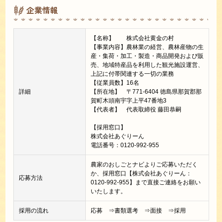
企業情報
【名称】 株式会社黄金の村
【事業内容】農林業の経営、農林産物の生
産・集荷・加工・製造・商品開発および販
売、地域特産品を利用した観光施設運営、
上記に付帯関連する一切の業務
【従業員数】16名
詳細
【所在地】 〒771-6404 徳島県那賀郡那
賀町木頭南宇字上平47番地3
【代表者】 代表取締役 藤田恭嗣
【採用窓口】
株式会社あぐりーん
電話番号：0120-992-955
農家のおしごとナビよりご応募いただく
か、採用窓口【株式会社あぐりーん：
応募方法
0120-992-955】まで直接ご連絡をお願い
いたします。
採用の流れ
応募 ⇒書類選考 ⇒面接 ⇒採用