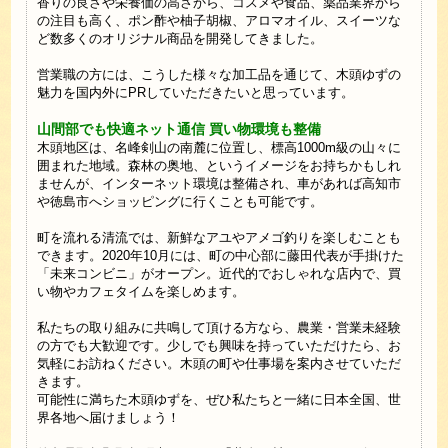
香りの良さや栄養価の高さから、コスメや食品、薬品業界から
の注目も高く、ポン酢や柚子胡椒、アロマオイル、スイーツな
ど数多くのオリジナル商品を開発してきました。
営業職の方には、こうした様々な加工品を通じて、木頭ゆずの
魅力を国内外にPRしていただきたいと思っています。
山間部でも快適ネット通信 買い物環境も整備
木頭地区は、名峰剣山の南麓に位置し、標高1000m級の山々に
囲まれた地域。森林の奥地、というイメージをお持ちかもしれ
ませんが、インターネット環境は整備され、車があれば高知市
や徳島市へショッピングに行くことも可能です。
町を流れる清流では、新鮮なアユやアメゴ釣りを楽しむことも
できます。2020年10月には、町の中心部に藤田代表が手掛けた
「未来コンビニ」がオープン。近代的でおしゃれな店内で、買
い物やカフェタイムを楽しめます。
私たちの取り組みに共鳴して頂ける方なら、農業・営業未経験
の方でも大歓迎です。少しでも興味を持っていただけたら、お
気軽にお訪ねください。木頭の町や仕事場を案内させていただ
きます。
可能性に満ちた木頭ゆずを、ぜひ私たちと一緒に日本全国、世
界各地へ届けましょう！