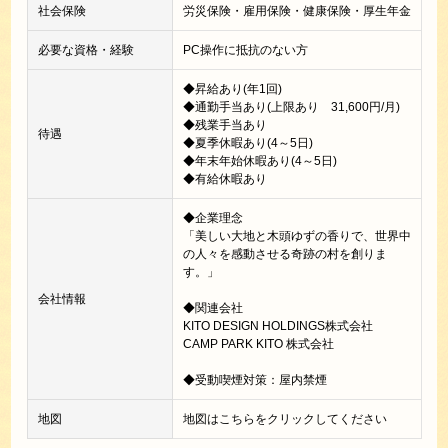
社会保険
労災保険・雇用保険・健康保険・厚生年金
必要な資格・経験
PC操作に抵抗のない方
◆昇給あり(年1回)
◆通勤手当あり(上限あり 31,600円/月)
◆残業手当あり
待遇
◆夏季休暇あり(4～5日)
◆年末年始休暇あり(4～5日)
◆有給休暇あり
◆企業理念
「美しい大地と木頭ゆずの香りで、世界中
の人々を感動させる奇跡の村を創りま
す。」
会社情報
◆関連会社
KITO DESIGN HOLDINGS株式会社
CAMP PARK KITO 株式会社
◆受動喫煙対策：屋内禁煙
地図
地図はこちらをクリックしてください