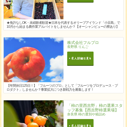
★免許なしOK・未経験者歓迎★日本を代表するオリーブアイランド「小豆島」で
10月から始まる農作業アルバイトをしませんか？【オーシャンビューの寮あり】
株式会社フルプロ
長野県 りんご
【年間休日125日！】「フルーツのプロ」として「フルーツをプロデュース・プ
ロダクト」しませんか？事業拡大につき新戦力を募集します！
「柿の里西吉野」柿の選果スタ
ッフ募集【西吉野柿選果場】
奈良県 柿の選別や箱詰め