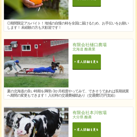
◎期間限定アルバイト！ 地域の自慢の柿を全国に届けるため、お手伝いをお願い
します！ 未経験の方も大歓迎です！
有限会社樋口農場
北海道 酪農業
夏の北海道の良い時期を満喫♪ 3か月程度やってみて、できそうであれば長期就業
へ期間の変更もできます！ 入社時の交通費補助あり（交通費5万円支給）
有限会社本川牧場
大分県 酪農