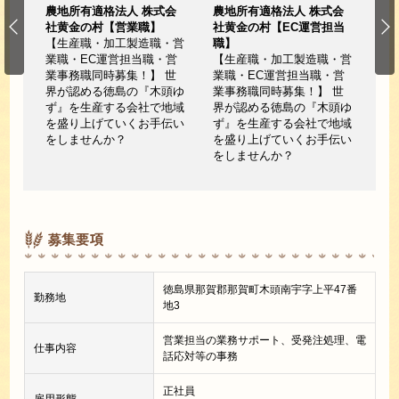
会
農地所有適格法人 株式会
農地所有適格法人 株式会
農
職】
社黄金の村【営業職】
社黄金の村【EC運営担当
社
木頭
【生産職・加工製造職・営
職】
【
で地
業職・EC運営担当職・営
【生産職・加工製造職・営
業
手伝
業事務職同時募集！】 世
業職・EC運営担当職・営
業
界が認める徳島の『木頭ゆ
業事務職同時募集！】 世
界
ず』を生産する会社で地域
界が認める徳島の『木頭ゆ
ず
を盛り上げていくお手伝い
ず』を生産する会社で地域
を
をしませんか？
を盛り上げていくお手伝い
を
をしませんか？
募集要項
徳島県那賀郡那賀町木頭南宇字上平47番
勤務地
地3
営業担当の業務サポート、受発注処理、電
仕事内容
話応対等の事務
正社員