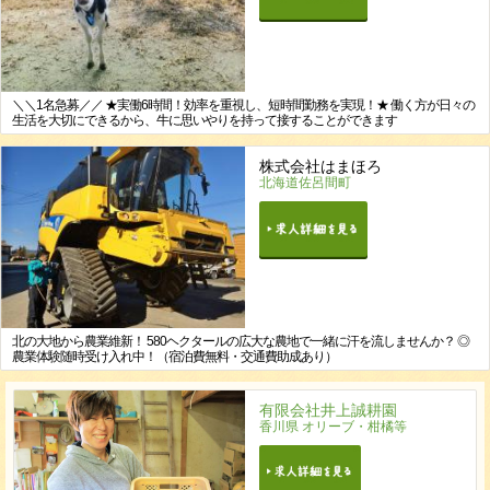
＼＼1名急募／／ ★実働6時間！効率を重視し、短時間勤務を実現！★ 働く方が日々の
生活を大切にできるから、牛に思いやりを持って接することができます
株式会社はまほろ
北海道佐呂間町
北の大地から農業維新！ 580ヘクタールの広大な農地で一緒に汗を流しませんか？ ◎
農業体験随時受け入れ中！（宿泊費無料・交通費助成あり）
有限会社井上誠耕園
香川県 オリーブ・柑橘等