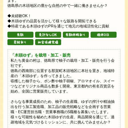
ます。
徳島県の木頭地区の豊かな自然の中で一緒に働きませんか？
◆未経験OK！
◆木頭ゆずの品質を活かして様々な販路を開拓できる
◆特産である木頭ゆずのPRを通じて地元の地域活性化に貢献
「木頭ゆず」を栽培・加工・販売
私たち黄金の村は、徳島県で柚子の栽培・加工・販売を行う会
社です。
徳島の西南部に位置する那賀町木頭地区に本社を置き、地域特
産の「木頭ゆず」を作ってきました。
収穫した柚子から、ポン酢や柚子胡椒、アロマオイル、スイー
ツなどオリジナル商品も数多く開発。東京都内の有名百貨店を
始め、全国に営業販売しています。
さらなる事業成長のため、柚子の生産職、ゆずの搾汁や精油抽
出を行う加工製造職、加工品の販売戦略などを企画する営業
職・EC運営担当職・営業事務職の5職種を募集いたします。
様々な可能性を秘めた木頭ゆずの生産、商品開発を通じて、過
疎地域を元気づけるミッションに、共に挑んでみませんか？