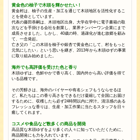
黄金色の柚子で木頭を輝かせたい！
黄金村は、柚子の生産・加工を通じて木頭地区を活性化するこ
とを使命としています。
代表の藤田恭嗣は、木頭地区出身。大学在学中に電子書籍の取
次などを手掛ける会社を創業し、業界ナンバーワン企業にまで
成長させました。しかし、40歳の時、過疎化が進む故郷を顧み
て、一念発起。
亡き父の「この木頭を柚子や銀杏で黄金色にして、村をもっと
元気にしたい」という思いを継ぎ、2013年から木頭ゆずの事業
に取り組み始めました。
海外でも高評価を受けた色と香り
木頭ゆずは、色鮮やかで香り高く、国内外から高い評価を得て
いる品種です。
その芳醇さは、海外のバイヤーや有名シェフもうならせるほ
ど。私たちはこの香り高さをできるだけ凝縮して全国にお届け
するために、収穫したら必ず24時間以内に搾汁。清涼感のある
フレッシュな香りは、生産・加工作業に当たるスタッフを日々
癒してくれます。
コスメや食品など数多くの商品を開発
高品質な木頭ゆずをより多くの人々に知っていただくために、
商品開発にも力を入れています。