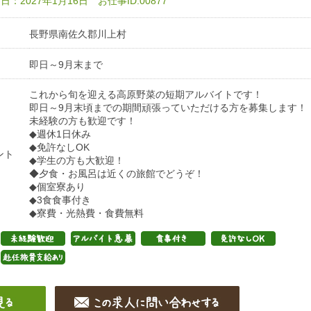
：2027年1月16日 お仕事ID:00877
長野県南佐久郡川上村
即日～9月末まで
これから旬を迎える高原野菜の短期アルバイトです！
即日～9月末頃までの期間頑張っていただける方を募集します！
未経験の方も歓迎です！
◆週休1日休み
◆免許なしOK
ント
◆学生の方も大歓迎！
◆夕食・お風呂は近くの旅館でどうぞ！
◆個室寮あり
◆3食食事付き
◆寮費・光熱費・食費無料