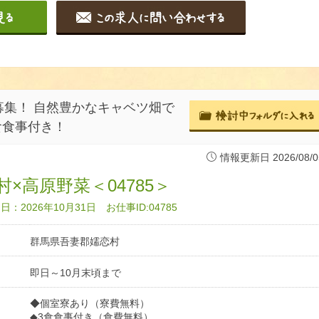
集！ 自然豊かなキャベツ畑で
食食事付き！
情報更新日 2026/08/0
村×高原野菜＜04785＞
：2026年10月31日 お仕事ID:04785
群馬県吾妻郡嬬恋村
即日～10月末頃まで
◆個室寮あり（寮費無料）
◆3食食事付き（食費無料）