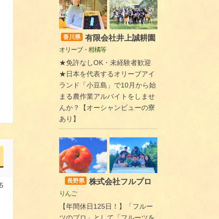
有限会社井上誠耕園
香川県
オリーブ・柑橘等
★免許なしOK・未経験者歓迎
★日本を代表するオリーブアイ
ランド「小豆島」で10月から始
まる農作業アルバイトをしませ
んか？【オーシャンビューの寮
あり】
株式会社フルプロ
長野県
5
りんご
【年間休日125日！】「フルー
ツのプロ」として「フルーツを