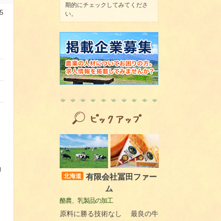
期的にチェックしてみてくださ
5
い。
り
有限会社冨田ファー
北海道
ム
酪農、乳製品の加工
原料に勝る技術なし 最良の牛