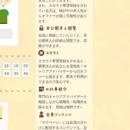
見ることができます。
また、スカウト希望登録をされ
ている方は、検討中の求人先か
らオファーが届く可能性があり
ます。
会員に登録していただくと、非
公開求人の詳細も閲覧でき、応
募ができます。
スカウト希望登録をされると、
18
19
20
農業法人があなたを逆指名！キ
ャリアアドバイザーからのオフ
44
45
46
ァーも届きます。匿名で利用が
できるので安心です。
専門のキャリアアドバイザーと
相談しながら就職先・転職先を
探せます。登録は無料です♪
「マイページ」には会員の方だ
けに配信するコンテンツも。定