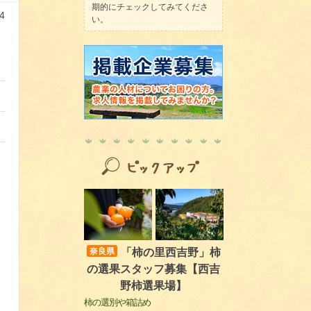
期的にチェックしてみてくださ
4
い。
「柿の里西吉野」柿
奈良県
の選果スタッフ募集【西吉
野柿選果場】
柿の選別や箱詰め