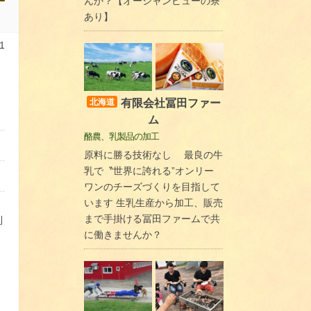
んか？【オーシャンビューの寮
あり】
1
有限会社冨田ファー
北海道
ム
酪農、乳製品の加工
原料に勝る技術なし 最良の牛
乳で〝世界に誇れる”オンリー
ワンのチーズづくりを目指して
います 生乳生産から加工、販売
まで手掛ける冨田ファームで共
利
に働きませんか？