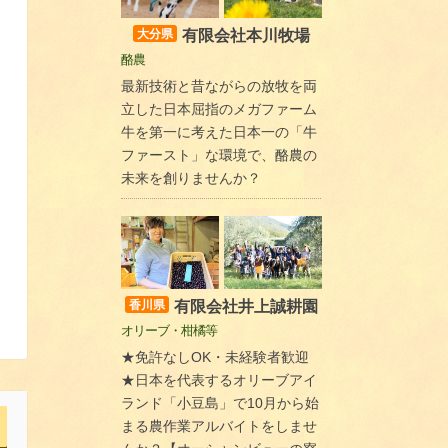
有限会社本川牧場
大分県
酪農
最新技術と昔ながらの放牧を両
立した日本屈指のメガファーム
牛を第一に考えた日本一の「牛
ファースト」な環境で、酪農の
未来を創りませんか？
有限会社井上誠耕園
香川県
オリーブ・柑橘等
★免許なしOK・未経験者歓迎
★日本を代表するオリーブアイ
ランド「小豆島」で10月から始
まる農作業アルバイトをしませ