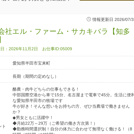
情報更新日 2026/07/3
会社エル・ファーム・サカキバラ【知多
】
：2026年11月2日 お仕事ID:05009
愛知県半田市宝来町
長期（期間の定めなし）
酪農・肉牛どちらの仕事もできる！
中部国際空港から車で15分、名古屋まで電車で45分。生活に便
な愛知県半田市の牧場です
牛が好き！そんな想いをお持ちの方、ぜひ当農場で働きません
か？
◆男女ともに活躍中！
◆月給22万～29万（ご希望の働き方次第！）
ント
◆勤務時間選択制！自分の体力に合わせて無理なく働ける！（8