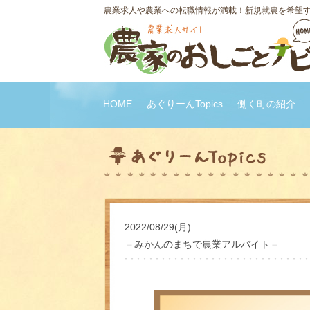
農業求人や農業への転職情報が満載！新規就農を希望
HOME
あぐりーんTopics
働く町の紹介
2022/08/29(月)
＝みかんのまちで農業アルバイト＝