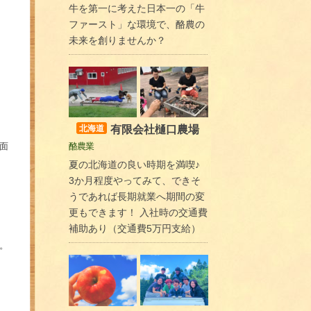
牛を第一に考えた日本一の「牛
ファースト」な環境で、酪農の
未来を創りませんか？
有限会社樋口農場
北海道
面
酪農業
夏の北海道の良い時期を満喫♪
3か月程度やってみて、できそ
うであれば長期就業へ期間の変
更もできます！ 入社時の交通費
補助あり（交通費5万円支給）
。