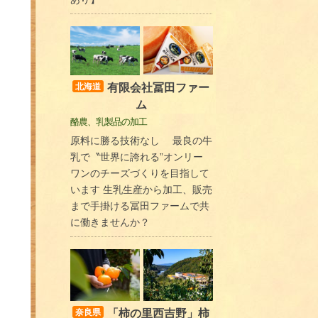
有限会社冨田ファー
北海道
ム
酪農、乳製品の加工
原料に勝る技術なし 最良の牛
乳で〝世界に誇れる”オンリー
ワンのチーズづくりを目指して
います 生乳生産から加工、販売
まで手掛ける冨田ファームで共
に働きませんか？
「柿の里西吉野」柿
奈良県