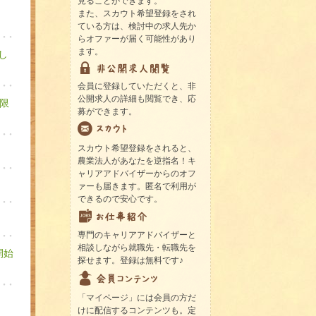
見ることができます。
また、スカウト希望登録をされ
ている方は、検討中の求人先か
らオファーが届く可能性があり
ます。
し
会員に登録していただくと、非
公開求人の詳細も閲覧でき、応
限
募ができます。
スカウト希望登録をされると、
農業法人があなたを逆指名！キ
ャリアアドバイザーからのオフ
ァーも届きます。匿名で利用が
できるので安心です。
専門のキャリアアドバイザーと
相談しながら就職先・転職先を
開始
探せます。登録は無料です♪
「マイページ」には会員の方だ
けに配信するコンテンツも。定