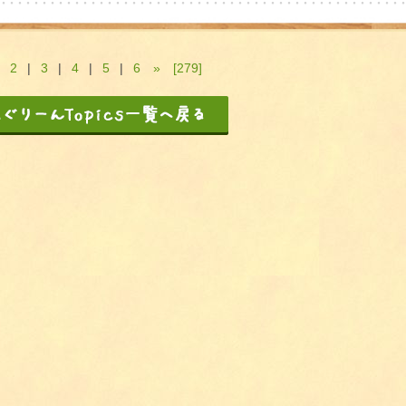
|
2
|
3
|
4
|
5
|
6
»
[279]