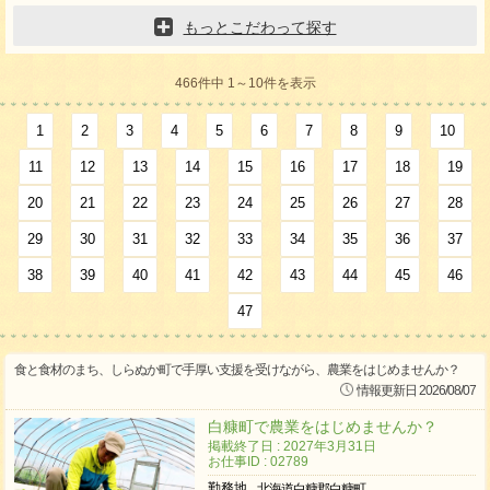
もっとこだわって探す
466件中 1～10件を表示
1
2
3
4
5
6
7
8
9
10
11
12
13
14
15
16
17
18
19
20
21
22
23
24
25
26
27
28
29
30
31
32
33
34
35
36
37
38
39
40
41
42
43
44
45
46
47
食と食材のまち、しらぬか町で手厚い支援を受けながら、農業をはじめませんか？
情報更新日 2026/08/07
白糠町で農業をはじめませんか？
掲載終了日 : 2027年3月31日
お仕事ID : 02789
勤務地
北海道白糠郡白糠町