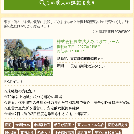
東京・調布で本気で農業に挑戦してみませんか？ 年間160種類以上の野菜づくり。野
菜の数だけやりがいがあります
情報更新日 2026/08/06
株式会社農業法人みつぎファーム
掲載終了日 : 2027年2月6日
お仕事ID : 03617
勤務地
東京都調布市調布ヶ丘
期間
長期（期間の定めなし）
PRポイント
☆未経験の方歓迎！
☆70年以上地域に根づく都心の農場
☆農薬、化学肥料の使用を極力抑えた特別栽培で安心・安全な野菜栽培を実践
☆直営の直売所を運営し、安定的な販路を確保
☆週休2日（週休3日程度を希望される方もご相談可）
長期
未経験OK
未経験歓迎
若手が活躍中
要マニュアル免許
長期休暇あり
週休2日
賞与あり
昇給あり
社会保険完備
道具貸与
年間休日80日以上