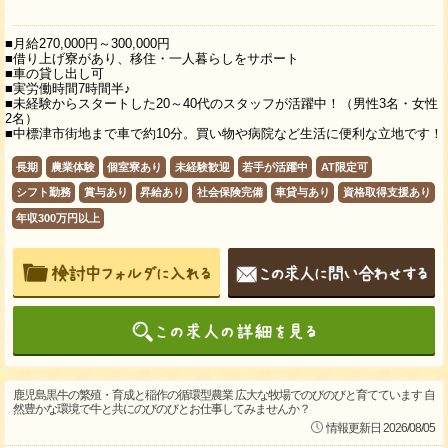
■月給270,000円～300,000円
■借り上げ寮があり、移住・一人暮らしをサポート
■車の貸し出し可
■実労働時間7時間半♪
■未経験からスタートした20～40代のスタッフが活躍中！（男性3名・女性
2名）
■中標津市街地まで車で約10分。買い物や病院など生活に便利な立地です！
長期
農業体験
個室寮あり
未経験歓迎
若手が活躍中
AT限定可
シフト勤務
賞与あり
昇給あり
社会保険完備
車貸与あり
資格取得支援あり
年収300万円以上
鹿児島黒牛の繁殖・育成と稲作の循環型農業 広大な牧場でのびのびと育てています 自
然豊かな環境で牛と共にのびのびとお仕事してみませんか？
情報更新日 2026/08/05