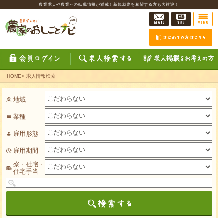
農業求人や農業への転職情報が満載！新規就農を希望する方も大歓迎！
HOME
>
求人情報検索
地域
業種
雇用形態
雇用期間
寮・社宅・
住宅手当