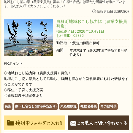
地域おこし協力隊（農業支援員）募集！ 白糠の自然には新たな可能性が眠っていま
す。あなたの手でカタチにしてください！
情報更新日 2026/08/07
白糠町地域おこし協力隊（農業支援員
募集）
掲載終了日 : 2026年10月31日
お仕事ID : 02776
勤務地
北海道白糠郡白糠町
期間
年度末まで（最大3年まで更新する可能
性あり）
PRポイント
◇地域おこし協力隊（農業支援員）募集！
地域おこし協力隊員として活動し、報酬を得ながら新規就農にむけた研修をす
ることができます
◇移住・子育て支援充実
◇新規就農実績多数あり
長期
寮・社宅なし(住宅手当あり)
未経験歓迎
複数名募集
その他特典