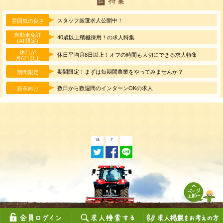
スタッフ厳選求人公開中！
雰囲気の良さ
自動車免許
40歳以上積極採用！の求人特集
(AT限定)
休日が
休日平均月8日以上！オフの時間も大切にできる求人特集
月6日以上
期間限定！まずは短期間農業をやってみませんか？
期間限定
数日から数週間のインターンOKの求人
新卒向け