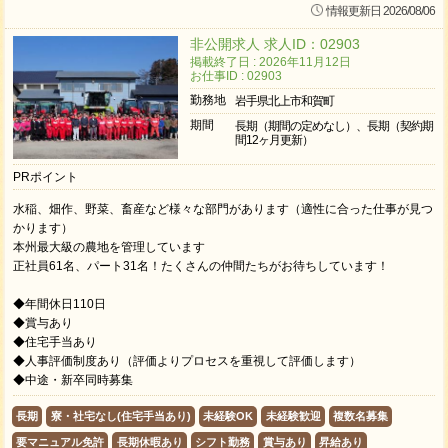
情報更新日 2026/08/06
非公開求人 求人ID：02903
掲載終了日 : 2026年11月12日
お仕事ID : 02903
勤務地
岩手県北上市和賀町
期間
長期（期間の定めなし）、長期（契約期
間12ヶ月更新）
PRポイント
水稲、畑作、野菜、畜産など様々な部門があります（適性に合った仕事が見つ
かります）
本州最大級の農地を管理しています
正社員61名、パート31名！たくさんの仲間たちがお待ちしています！
◆年間休日110日
◆賞与あり
◆住宅手当あり
◆人事評価制度あり（評価よりプロセスを重視して評価します）
◆中途・新卒同時募集
長期
寮・社宅なし(住宅手当あり)
未経験OK
未経験歓迎
複数名募集
要マニュアル免許
長期休暇あり
シフト勤務
賞与あり
昇給あり