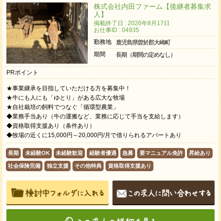
株式会社内田ファーム【後継者募集求
人】
掲載終了日 : 2026年8月17日
お仕事ID : 04935
勤務地
鹿児島県曽於郡大崎町
期間
長期（期間の定めなし）
PRポイント
★事業継承を目指していただける方を募集中！
★牛にも人にも「ゆとり」がある広大な牧場
★自社栽培の飼料でつなぐ「循環型農業」
◆業務手当あり（牛の運搬など、業務に応じて手当を支給します）
◆資格取得支援あり（条件あり）
◆牧場の近くに15,000円～20,000円/月で借りられるアパートあり
長期
未経験OK
未経験歓迎
経験者優遇
急募
要マニュアル免許
昇給あり
社会保険完備
独立支援
その他特典
資格取得支援あり