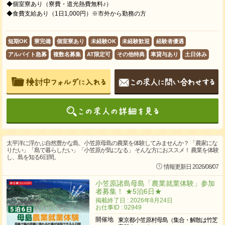
◆個室寮あり（寮費・道光熱費無料♪）
◆食費支給あり（1日1,000円）※市外から勤務の方
短期OK
寮完備
個室寮あり
未経験OK
未経験歓迎
経験者優遇
アルバイト急募
複数名募集
AT限定可
その他特典
車貸与あり
土日休み
太平洋に浮かぶ自然豊かな島、小笠原母島の農業を体験してみませんか？ 「農家にな
りたい」「島で暮らしたい」「小笠原が気になる」 そんな方におススメ！ 農業を体験
し、島を知る6日間。
情報更新日 2026/08/07
小笠原諸島母島「農業就業体験」参加
者募集！ ★5泊6日★
掲載終了日 : 2026年8月24日
お仕事ID : 02949
開催地
東京都小笠原村母島（集合・解散は竹芝