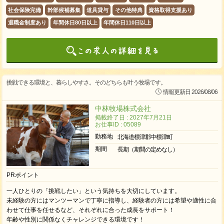
社会保険完備
幹部候補募集
道具貸与
その他特典
資格取得支援あり
退職金制度あり
年間休日80日以上
年間休日110日以上
挑戦できる環境と、暮らしやすさ。そのどちらも叶う牧場です。
情報更新日 2026/08/06
中林牧場株式会社
掲載終了日 : 2027年7月21日
お仕事ID : 05089
勤務地
北海道標津郡中標津町
期間
長期（期間の定めなし）
PRポイント
一人ひとりの「挑戦したい」という気持ちを大切にしています。
未経験の方にはマンツーマンで丁寧に指導し、経験者の方には希望や適性に合
わせて仕事を任せるなど、それぞれに合った成長をサポート！
年齢や性別に関係なくチャレンジできる環境です！