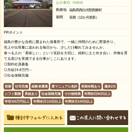
お仕事ID : 04806
勤務地
福島県西白河郡西郷村
期間
長期（12か月更新）
PRポイント
福島の豊かな自然に囲まれた保養所で、一緒に仲間のために野菜作り。
売上や出荷量に追われる毎日から、少しだけ離れてみませんか。
食べる人の「美味しい」という笑顔を大切に、純粋に土と向き合い、作物を育
てる喜びを実感できる仕事がここにあります。
◎契約社員募集
◎月給24.8万円～
◎社会保険完備
長期
社宅完備
経験者優遇
要マニュアル免許
長期休暇あり
週休2日
シフト勤務
昇給あり
社会保険完備
その他特典
年間休日80日以上
年収300万円以上
年間休日110日以上
年間休日100日以上