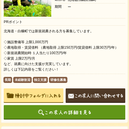
期間
ー
PRポイント
北海道・白糠町では新規就農される方を募集しています。
◇施設整備等 上限1,000万円
◇農地取得・賃貸借料 （農地取得 上限150万円/賃貸借料 上限30万円/年）
◇新規就農開始時 １人当たり100万円/年
◇家賃 上限2万円/月
など、就農に向けた支援が充実しています。
詳しくは下記内容をご覧ください！
長期
未経験歓迎
独立支援
研修生募集