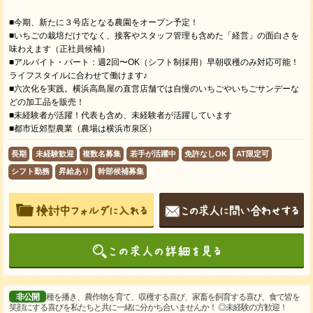
■今期、新たに３号店となる農園をオープン予定！
■いちごの栽培だけでなく、接客やスタッフ管理も含めた「経営」の面白さを
味わえます（正社員候補）
■アルバイト・パート：週2回〜OK（シフト制採用）早朝収穫のみ対応可能！
ライフスタイルに合わせて働けます♪
■六次化を実践。横浜高島屋の直営店舗では自慢のいちごやいちごサンデーな
どの加工品を販売！
■未経験者が活躍！代表も含め、未経験者が活躍しています
■都市近郊型農業（農場は横浜市泉区）
長期
未経験歓迎
複数名募集
若手が活躍中
免許なしOK
AT限定可
シフト勤務
昇給あり
幹部候補募集
非公開
種を播き、農作物を育て、収穫する喜び、家畜を飼育する喜び、食で皆を
笑顔にする喜びを私たちと共に一緒に分かち合いませんか！ ◎未経験の方歓迎！