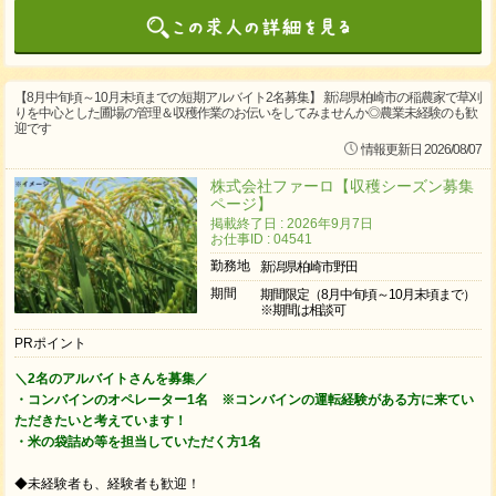
【8月中旬頃～10月末頃までの短期アルバイト2名募集】 新潟県柏崎市の稲農家で草刈
りを中心とした圃場の管理＆収穫作業のお伝いをしてみませんか◎農業未経験のも歓
迎です
情報更新日 2026/08/07
株式会社ファーロ【収穫シーズン募集
ページ】
掲載終了日 : 2026年9月7日
お仕事ID : 04541
勤務地
新潟県柏崎市野田
期間
期間限定（8月中旬頃～10月末頃まで）
※期間は相談可
PRポイント
＼2名のアルバイトさんを募集／
・コンバインのオペレーター1名 ※コンバインの運転経験がある方に来てい
ただきたいと考えています！
・米の袋詰め等を担当していただく方1名
◆未経験者も、経験者も歓迎！