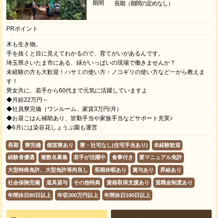
期間
長期（期間の定めなし）
PRポイント
木も生き物。
手を抜くと目に見えてわかるので、育てがいがあるんです。
埼玉県さいたま市にある、緑がいっぱいの現場で働きませんか？
未経験の方も大歓迎！ハサミの使い方・ノコギリの使い方など一から教えま
す！
男女共に、若手から60代まで元気に活躍していますよ
◆月給22万円～
◆社員寮完備（ワンルーム、家賃3万円/月）
◆お昼ごはん補助あり、皆勤手当や家族手当などサポート充実♪
◆6月には染谷花しょうぶ園も運営
長期
寮完備
個室寮あり
寮・社宅なし(住宅手当あり)
未経験歓迎
経験者優遇
複数名募集
若手が活躍中
食事付き
要マニュアル免許
大型特殊免許、大型免許等尚良し
長期休暇あり
賞与あり
昇給あり
社会保険完備
道具貸与
その他特典
資格取得支援あり
退職金制度あり
年間休日80日以上
年収300万円以上
年間休日100日以上