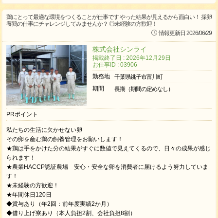
鶏にとって最適な環境をつくることが仕事です やった結果が見えるから面白い！ 採卵
養鶏の仕事にチャレンジしてみませんか？ ◎未経験の方歓迎！
情報更新日 2026/06/29
株式会社シンライ
掲載終了日 : 2026年12月29日
お仕事ID : 03906
勤務地
千葉県銚子市富川町
期間
長期（期間の定めなし）
PRポイント
私たちの生活に欠かせない卵
その卵を産む鶏の飼養管理をお願いします！
★鶏は手をかけた分の結果がすぐに数値で見えてくるので、日々の成果が感じ
られます！
★農業HACCP認証農場 安心・安全な卵を消費者に届けるよう努力していま
す！
★未経験の方歓迎！
★年間休日120日
◆賞与あり（年2回：前年度実績2か月）
◆借り上げ寮あり（本人負担2割、会社負担8割）