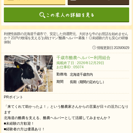
利便性抜群の北海道千歳市で、安定した待遇野元、大好きな牛のお世話を始めません
か？ 23戸の牧場を支える”お助けマン”酪農ヘルパー募集！ ◎未経験の方も安心の研修
体制
情報更新日 2026/06/29
千歳市酪農ヘルパー利用組合
掲載終了日 : 2026年12月29日
お仕事ID : 05074
勤務地
北海道千歳市内
期間
長期（期間の定めなし）
PRポイント
「来てくれて助かったよ！」という酪農家さんからの言葉が日々の活力になり
ます
北海道の酪農を支える、酪農ヘルパーとして活躍してみませんか？
■未経験の方歓迎！
■経験者の方は優遇あり！