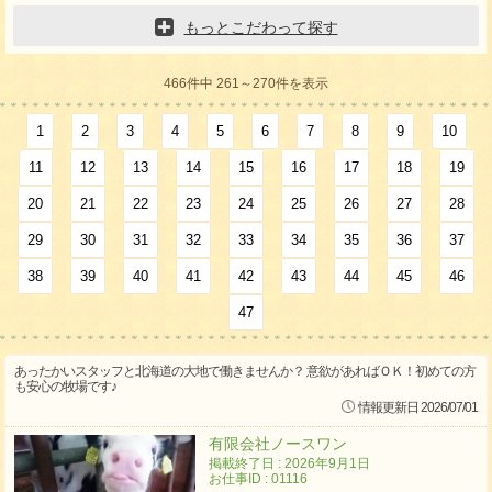
もっとこだわって探す
466件中 261～270件を表示
1
2
3
4
5
6
7
8
9
10
11
12
13
14
15
16
17
18
19
20
21
22
23
24
25
26
27
28
29
30
31
32
33
34
35
36
37
38
39
40
41
42
43
44
45
46
47
あったかいスタッフと北海道の大地で働きませんか？ 意欲があればＯＫ！初めての方
も安心の牧場です♪
情報更新日 2026/07/01
有限会社ノースワン
掲載終了日 : 2026年9月1日
お仕事ID : 01116