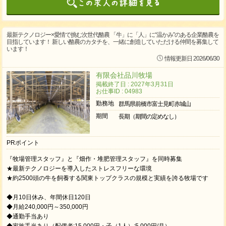
最新テクノロジー×愛情で挑む次世代酪農 「牛」に「人」に“温かみ”のある企業酪農を
目指しています！ 新しい酪農のカタチを、一緒に創造していただける仲間を募集して
います！
情報更新日 2026/06/30
有限会社品川牧場
掲載終了日 : 2027年3月31日
お仕事ID : 04983
勤務地
群馬県前橋市富士見町赤城山
期間
長期（期間の定めなし）
PRポイント
『牧場管理スタッフ』と『畑作・堆肥管理スタッフ』を同時募集
★最新テクノロジーを導入したストレスフリーな環境
★約2500頭の牛を飼養する関東トップクラスの規模と実績を誇る牧場です
◆月10日休み、年間休日120日
◆月給240,000円～350,000円
◆通勤手当あり
◆家族手当あり（配偶者:15,000円・子（1人）:5,000円/月）