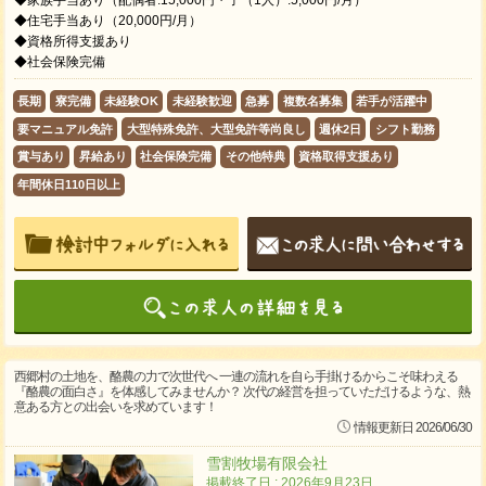
◆住宅手当あり（20,000円/月）
◆資格所得支援あり
◆社会保険完備
長期
寮完備
未経験OK
未経験歓迎
急募
複数名募集
若手が活躍中
要マニュアル免許
大型特殊免許、大型免許等尚良し
週休2日
シフト勤務
賞与あり
昇給あり
社会保険完備
その他特典
資格取得支援あり
年間休日110日以上
西郷村の土地を、酪農の力で次世代へ 一連の流れを自ら手掛けるからこそ味わえる
『酪農の面白さ』を体感してみませんか？ 次代の経営を担っていただけるような、熱
意ある方との出会いを求めています！
情報更新日 2026/06/30
雪割牧場有限会社
掲載終了日 : 2026年9月23日