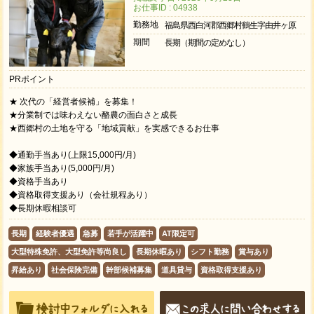
お仕事ID : 04938
勤務地
福島県西白河郡西郷村鶴生字由井ヶ原
期間
長期（期間の定めなし）
PRポイント
★ 次代の「経営者候補」を募集！
★分業制では味わえない酪農の面白さと成長
★西郷村の土地を守る「地域貢献」を実感できるお仕事
◆通勤手当あり(上限15,000円/月)
◆家族手当あり(5,000円/月)
◆資格手当あり
◆資格取得支援あり（会社規程あり）
◆長期休暇相談可
長期
経験者優遇
急募
若手が活躍中
AT限定可
大型特殊免許、大型免許等尚良し
長期休暇あり
シフト勤務
賞与あり
昇給あり
社会保険完備
幹部候補募集
道具貸与
資格取得支援あり