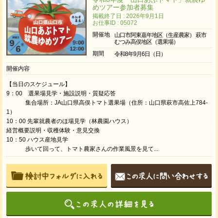
めツアー参加者募集
掲載終了日 : 2026年9月1日
お仕事ID : 05072
開催地
山口市阿東嘉年地区（生産農家） 萩市
むつみ高俣地区（選果場）
期間
令和8年9月6日（日）
開催内容
【当日のスケジュール】
9：00 選果場見学・施設説明・質疑応答
集合場所：JA山口県高俣トマト選果場（住所：山口県萩市高佐上784-
1）
10：00 先輩就農者のほ場見学（林農園ハウス）
経営概要説明・収穫体験・意見交換
10：50 ハウス産地見学
歩いて回って、トマト農家さんの作業風景を見て...