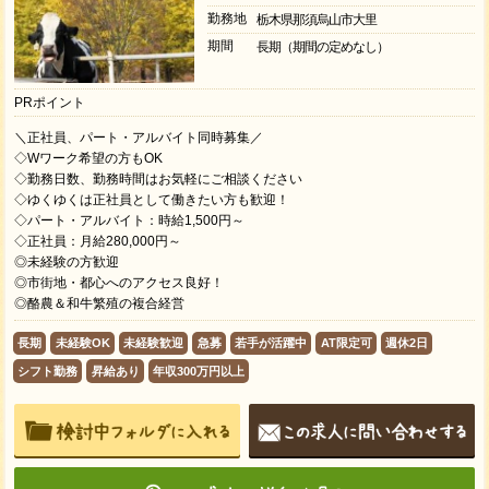
勤務地
栃木県那須烏山市大里
期間
長期（期間の定めなし）
PRポイント
＼正社員、パート・アルバイト同時募集／
◇Wワーク希望の方もOK
◇勤務日数、勤務時間はお気軽にご相談ください
◇ゆくゆくは正社員として働きたい方も歓迎！
◇パート・アルバイト：時給1,500円～
◇正社員：月給280,000円～
◎未経験の方歓迎
◎市街地・都心へのアクセス良好！
◎酪農＆和牛繁殖の複合経営
長期
未経験OK
未経験歓迎
急募
若手が活躍中
AT限定可
週休2日
シフト勤務
昇給あり
年収300万円以上