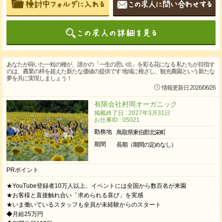
あなたが蒔いた一粒の種が、誰かの「一生の思い出」を彩る花になる 私たちが目指す
のは、農業の枠を超えた新たな価値の提供です 地域に根ざし、観光農園という新たな
夢を共に実現しましょう！
情報更新日 2026/06/26
有限会社村岡オーガニック
掲載終了日 : 2027年3月31日
お仕事ID : 05021
勤務地
鳥取県東伯郡北栄町
期間
長期（期間の定めなし）
PRポイント
★YouTube登録者10万人以上、イベントには全国から数百名が来園
★お客様と直接触れ合い「求められる喜び」を実感
★いま働いているスタッフも全員が未経験からのスタート
◆月給25万円