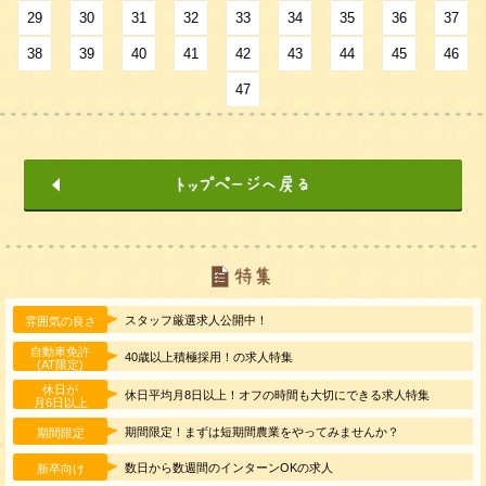
29
30
31
32
33
34
35
36
37
38
39
40
41
42
43
44
45
46
47
スタッフ厳選求人公開中！
雰囲気の良さ
自動車免許
40歳以上積極採用！の求人特集
(AT限定)
休日が
休日平均月8日以上！オフの時間も大切にできる求人特集
月6日以上
期間限定！まずは短期間農業をやってみませんか？
期間限定
数日から数週間のインターンOKの求人
新卒向け