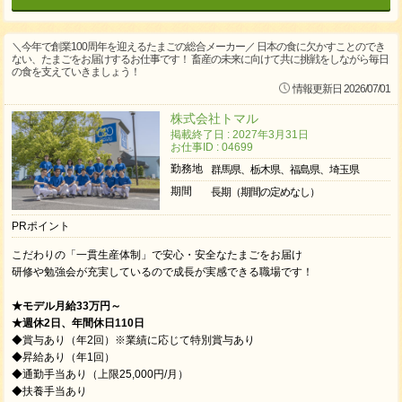
＼今年で創業100周年を迎えるたまごの総合メーカー／ 日本の食に欠かすことのでき
ない、たまごをお届けするお仕事です！ 畜産の未来に向けて共に挑戦をしながら毎日
の食を支えていきましょう！
情報更新日 2026/07/01
株式会社トマル
掲載終了日 : 2027年3月31日
お仕事ID : 04699
勤務地
群馬県、栃木県、福島県、埼玉県
期間
長期（期間の定めなし）
PRポイント
こだわりの「一貫生産体制」で安心・安全なたまごをお届け
研修や勉強会が充実しているので成長が実感できる職場です！
★モデル月給33万円～
★週休2日、年間休日110日
◆賞与あり（年2回）※業績に応じて特別賞与あり
◆昇給あり（年1回）
◆通勤手当あり（上限25,000円/月）
◆扶養手当あり