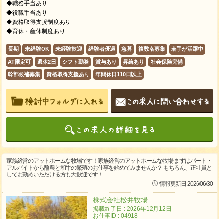
◆職務手当あり
◆役職手当あり
◆資格取得支援制度あり
◆育休・産休制度あり
長期
未経験OK
未経験歓迎
経験者優遇
急募
複数名募集
若手が活躍中
AT限定可
週休2日
シフト勤務
賞与あり
昇給あり
社会保険完備
幹部候補募集
資格取得支援あり
年間休日110日以上
家族経営のアットホームな牧場です！家族経営のアットホームな牧場 まずはパート・
アルバイトから酪農と和牛の繁殖のお仕事を始めてみませんか？ もちろん、正社員と
してお勤めいただける方も大歓迎です！
情報更新日 2026/06/30
株式会社松井牧場
掲載終了日 : 2026年12月12日
お仕事ID : 04918