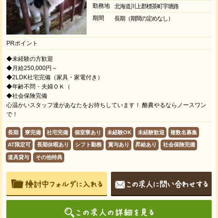
勤務地
北海道川上郡標茶町字塘路
期間
長期（期間の定めなし）
PRポイント
◆未経験の方歓迎
◆月給250,000円～
◆2LDK社宅完備（家具・家電付き）
◆年齢不問・夫婦ＯＫ（
◆社会保険完備
心温かいスタッフ達があなたをお待ちしています！ 酪農やるならノースワン
で！
長期
寮完備
社宅完備
個室寮あり
未経験OK
未経験歓迎
複数名募集
AT限定可
長期休暇あり
シフト勤務
賞与あり
昇給あり
社会保険完備
道具貸与
その他特典