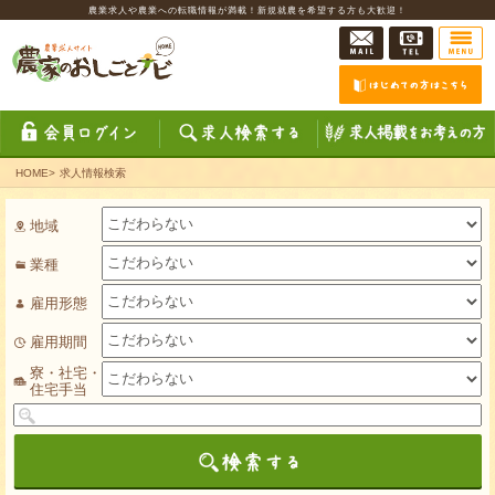
農業求人や農業への転職情報が満載！新規就農を希望する方も大歓迎！
HOME
>
求人情報検索
地域
業種
雇用形態
雇用期間
寮・社宅・
住宅手当