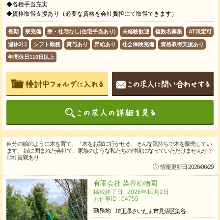
◆各種手当充実
◆資格取得支援あり（必要な資格を会社負担にて取得できます）
長期
寮完備
寮・社宅なし(住宅手当あり)
未経験歓迎
複数名募集
AT限定可
週休2日
シフト勤務
賞与あり
昇給あり
社会保険完備
資格取得支援あり
年間休日110日以上
自分の娘のように木を育て、「木をお嫁に行かせる」そんな気持ちで木を販売してい
ます。 緑に囲まれた会社で、家族のような私たちの仲間になっていただけませんか？
◎社員寮あり
情報更新日 2026/06/29
有限会社 染谷植物園
掲載終了日 : 2026年10月2日
お仕事ID : 04755
勤務地
埼玉県さいたま市見沼区染谷