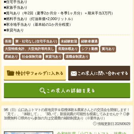
■住宅手当あり
■家族手当あり
■賞与あり（年2回（夏季2か月分・冬季1ヶ月分）＋期末手当3万円）
■燃料手当あり（灯油単価×2,000リットル）
■寒冷地手当あり（基本給の1か月分程度）
■車貸与あり
長期
寮・社宅なし(住宅手当あり)
未経験歓迎
経験者優遇
大型特殊免許、大型免許等尚良し
長期休暇あり
シフト勤務
賞与あり
昇給あり
社会保険完備
車貸与あり
退職金制度あり
9/6（日）山口あぶトマトの産地見学＆収穫体験＆農家さんとの交流会を開催します！
「見て」、「体験して」、「聞いて」新規就農の可能性を模索してみませんか？ ◎参
加費無料 ◎県外から参加の方は交通費の補助制度あり（※要件あり）
情報更新日 2026/06/29
令和8年度「山口あぶトマト」就農ゆ