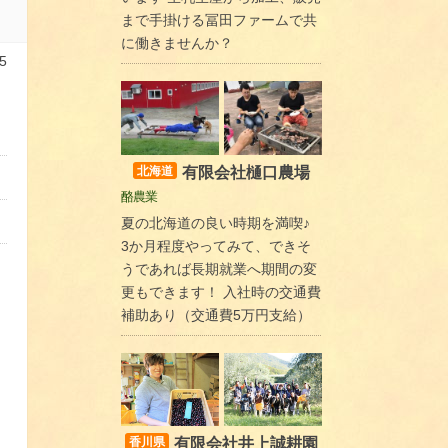
まで手掛ける冨田ファームで共
に働きませんか？
5
有限会社樋口農場
北海道
酪農業
夏の北海道の良い時期を満喫♪
3か月程度やってみて、できそ
うであれば長期就業へ期間の変
更もできます！ 入社時の交通費
補助あり（交通費5万円支給）
有限会社井上誠耕園
香川県