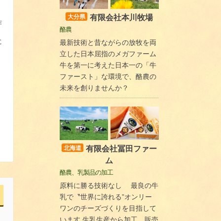
有限会社本川牧場
大分県
作
酪農
に
最新技術と昔ながらの放牧を両
立した日本屈指のメガファーム
牛を第一に考えた日本一の「牛
ファースト」な環境で、酪農の
未来を創りませんか？
有限会社冨田ファー
北海道
ム
酪農、乳製品の加工
原料に勝る技術なし 最良の牛
乳で〝世界に誇れる”オンリー
ワンのチーズづくりを目指して
います 生乳生産から加工、販売