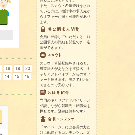
見ることができます。
また、スカウト希望登録をされ
ている方は、検討中の求人先か
らオファーが届く可能性があり
ます。
会員に登録していただくと、非
公開求人の詳細も閲覧でき、応
募ができます。
スカウト希望登録をされると、
7
18
19
20
農業法人があなたを逆指名！キ
ャリアアドバイザーからのオフ
44
45
46
ァーも届きます。匿名で利用が
できるので安心です。
専門のキャリアアドバイザーと
相談しながら就職先・転職先を
探せます。登録は無料です♪
「マイページ」には会員の方だ
けに配信するコンテンツも。定
5