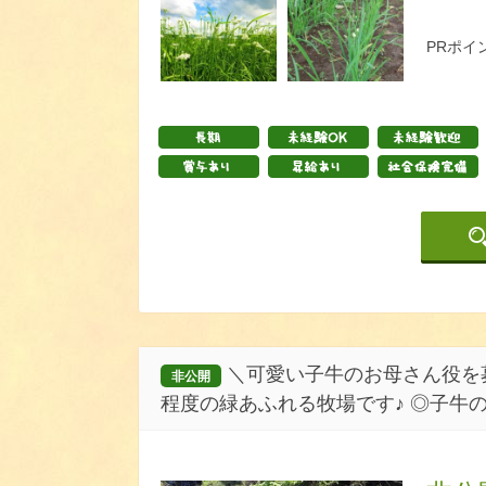
PRポイ
＼可愛い子牛のお母さん役を募
非公開
程度の緑あふれる牧場です♪ ◎子牛