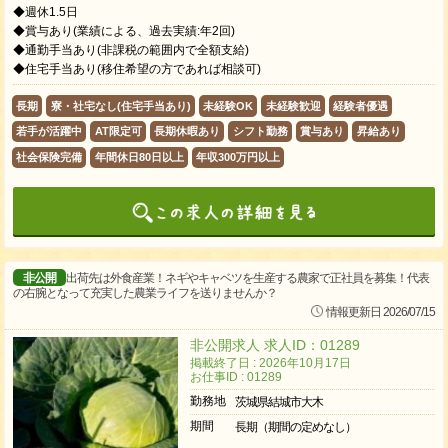
◆週休1.5日
◆賞与あり(業績による、過去実績:年2回)
◆通勤手当あり(非課税の範囲内で全額支給)
◆住宅手当あり(移住希望の方であれば相談可)
長期
寮・社宅なし(住宅手当あり)
未経験OK
未経験歓迎
経験者優遇
若手が活躍中
AT限定可
長期休暇あり
シフト勤務
賞与あり
昇給あり
社会保険完備
年間休日80日以上
年収300万円以上
非公開
出荷先は外食産業！ネギやキャベツを生産する農家で正社員を募集！代表
の右腕となって充実した農業ライフを送りませんか？
情報更新日 2026/07/15
非公開求人 求人ID：01289
掲載終了日 : 2026年10月17日
お仕事ID : 01289
勤務地
茨城県結城市大木
期間
長期（期間の定めなし）