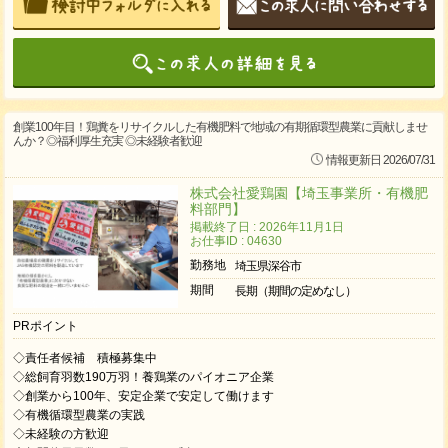
創業100年目！鶏糞をリサイクルした有機肥料で地域の有期循環型農業に貢献しませ
んか？◎福利厚生充実 ◎未経験者歓迎
情報更新日 2026/07/31
株式会社愛鶏園【埼玉事業所・有機肥
料部門】
掲載終了日 : 2026年11月1日
お仕事ID : 04630
勤務地
埼玉県深谷市
期間
長期（期間の定めなし）
PRポイント
◇責任者候補 積極募集中
◇総飼育羽数190万羽！養鶏業のパイオニア企業
◇創業から100年、安定企業で安定して働けます
◇有機循環型農業の実践
◇未経験の方歓迎