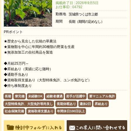
掲載終了日 : 2026年9月5日
お仕事ID : 04792
勤務地
茨城県つくば市上郷
期間
長期（期間の定めなし）
PRポイント
★歴史から見出した伝統の草農法
★葉物類を中心に年間約30種類の野菜を生産
★無添加加工の自社商品を製造
◆月給25万円～
◆昇給あり（実績に応じ随時）
◆通勤手当あり
◆資格取得支援あり（大型特殊免許、ユンボ免許など）
◆持ち株制度あり
長期
寮完備
未経験OK
経験者優遇
若手が活躍中
要マニュアル免許
大型特殊免許、大型免許等尚良し
長期休暇あり
週休2日
昇給あり
社会保険完備
資格取得支援あり
年間休日100日以上