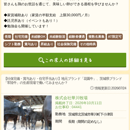
皆さんも鶏のお世話を通じて、美味しい卵ができる過程を学びませんか？
◆家賃補助あり（家賃の半額支給 上限30,000円／月）
◆託児所あり（イベントもあり！）
◆勉強会も開催しています！
長期
社宅完備
未経験OK
未経験歓迎
経験者優遇
複数名募集
AT限定可
シフト勤務
賞与あり
昇給あり
社会保険完備
その他特典
【社保完備・賞与あり・住宅手当あり】地元ブランド「花園牛」、茨城県ブランド
「常陸牛」の生産現場で働いてみませんか？
情報更新日 2026/07/24
株式会社華川牧場
掲載終了日 : 2026年10月11日
お仕事ID : 04441
勤務地
茨城県北茨城市華川町下小津田
期間
長期（期間の定めなし）