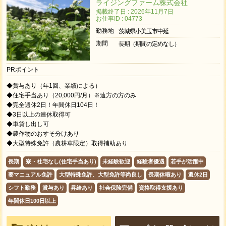
ライジングファーム株式会社
掲載終了日 : 2026年11月7日
お仕事ID : 04773
勤務地
茨城県小美玉市中延
期間
長期（期間の定めなし）
PRポイント
◆賞与あり（年1回、業績による）
◆住宅手当あり（20,000円/月）※遠方の方のみ
◆完全週休2日！年間休日104日！
◆3日以上の連休取得可
◆車貸し出し可
◆農作物のおすそ分けあり
◆大型特殊免許（農耕車限定）取得補助あり
長期
寮・社宅なし(住宅手当あり)
未経験歓迎
経験者優遇
若手が活躍中
要マニュアル免許
大型特殊免許、大型免許等尚良し
長期休暇あり
週休2日
シフト勤務
賞与あり
昇給あり
社会保険完備
資格取得支援あり
年間休日100日以上