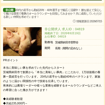
非公開
20代の若手から勤続20年・40年選手まで幅広く活躍中！ 腰を据えて安心し
て働ける環境で養豚のオールラウンダーを目指してみませか？ 共に成長していただけ
る新しい仲間を求めています！
情報更新日 2026/07/15
非公開求人 求人ID：04819
掲載終了日 : 2026年8月19日
お仕事ID : 04819
勤務地
茨城県鉾田市菅野谷
期間
長期（期間の定めなし）
PRポイント
本当に美味しい豚を求めていた先代からスタート
茨城県鉾田市で創業から「本当に美味しい豚肉」にこだわり、1万頭規模の養
豚一貫経営を行っています。 20代の若手から勤続40年のベテランまで、家族
のように温かい関係性の中で技術を伝承しています。
将来的には農場リーダーや様々な業務を経験するオールラウンダーなどご本人
の希望に合った働き方ができます！
◆未経験者歓迎
◆月給235,000円～