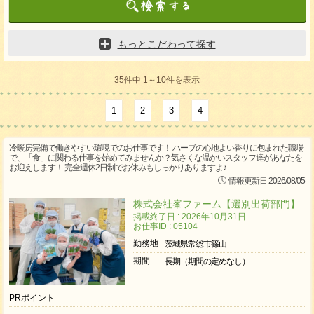
もっとこだわって探す
35件中 1～10件を表示
1
2
3
4
冷暖房完備で働きやすい環境でのお仕事です！ ハーブの心地よい香りに包まれた職場
で、「食」に関わる仕事を始めてみませんか？気さくな温かいスタッフ達があなたを
お迎えします！ 完全週休2日制でお休みもしっかりありますよ♪
情報更新日 2026/08/05
株式会社峯ファーム【選別出荷部門】
掲載終了日 : 2026年10月31日
お仕事ID : 05104
勤務地
茨城県常総市篠山
期間
長期（期間の定めなし）
PRポイント