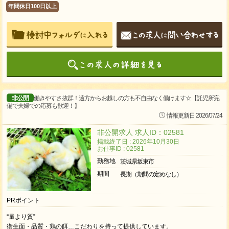
年間休日100日以上
非公開
働きやすさ抜群！遠方からお越しの方も不自由なく働けます☆【託児所完
備で夫婦での応募も歓迎！】
情報更新日 2026/07/24
非公開求人 求人ID：02581
掲載終了日 : 2026年10月30日
お仕事ID : 02581
勤務地
茨城県坂東市
期間
長期（期間の定めなし）
PRポイント
“量より質”
衛生面・品質・鶏の餌…こだわりを持って提供しています。