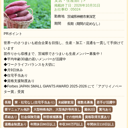
支店・生産部門＞
掲載終了日 : 2026年10月31日
お仕事ID : 05024
勤務地
茨城県神栖市東深芝
期間
長期（期間の定めなし）
PRポイント
世界一のさつまいも総合企業を目指し、生産・加工・流通を一貫して手掛けて
います
苗作りから収穫まで、茨城県でさつまいも生産メンバー募集中！
◆平均年齢30歳の若いメンバーが活躍中
◆ワークライフバランスを大切に
◆月9日休み
◆住宅手当あり
◆資格支援制度あり
◆Forbes JAPAN SMALL GIANTS AWARD 2025-2026 にて「アグリイノベー
ター賞」受賞
長期
寮・社宅なし(住宅手当あり)
未経験歓迎
複数名募集
若手が活躍中
要マニュアル免許
大型特殊免許、大型免許等尚良し
週休2日
賞与あり
昇給あり
社会保険完備
幹部候補募集
その他特典
資格取得支援あり
退職金制度あり
年間休日80日以上
年収300万円以上
年間休日110日以上