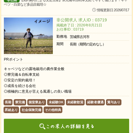
非公開
【契約栽培による安定生産】寮完備＆自転車支給で今すぐ働けます！キャ
ベツ・白菜など多品目栽培☆
情報更新日 2026/07/17
非公開求人 求人ID：03719
掲載終了日 : 2026年8月21日
お仕事ID : 03719
勤務地
茨城県古河市
期間
長期（期間の定めなし）
PRポイント
キャベツなどの露地栽培の農作業全般
◎寮完備＆自転車支給
◎安定の契約栽培！
◎成長を続ける会社
◎積極的に意見が言える風通しの良い職場
長期
寮完備
個室寮あり
未経験OK
未経験歓迎
経験者優遇
賞与あり
昇給あり
社会保険完備
その他特典