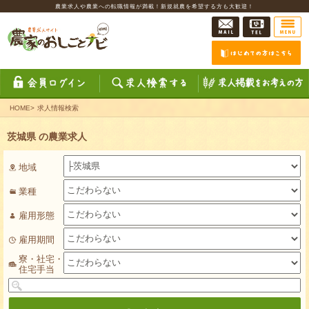
農業求人や農業への転職情報が満載！新規就農を希望する方も大歓迎！
HOME
>
求人情報検索
茨城県 の農業求人
地域
業種
雇用形態
雇用期間
寮・社宅・
住宅手当