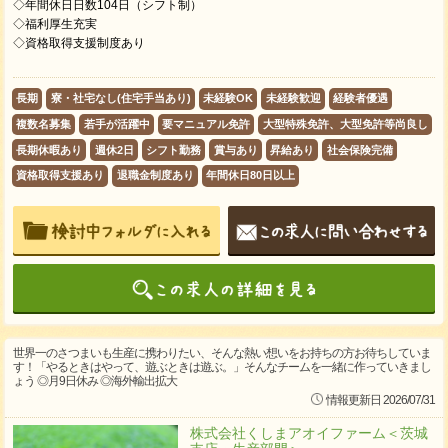
◇年間休日日数104日（シフト制）
◇福利厚生充実
◇資格取得支援制度あり
長期
寮・社宅なし(住宅手当あり)
未経験OK
未経験歓迎
経験者優遇
複数名募集
若手が活躍中
要マニュアル免許
大型特殊免許、大型免許等尚良し
長期休暇あり
週休2日
シフト勤務
賞与あり
昇給あり
社会保険完備
資格取得支援あり
退職金制度あり
年間休日80日以上
世界一のさつまいも生産に携わりたい、そんな熱い想いをお持ちの方お待ちしていま
す！「やるときはやって、遊ぶときは遊ぶ。」そんなチームを一緒に作っていきまし
ょう ◎月9日休み ◎海外輸出拡大
情報更新日 2026/07/31
株式会社くしまアオイファーム＜茨城