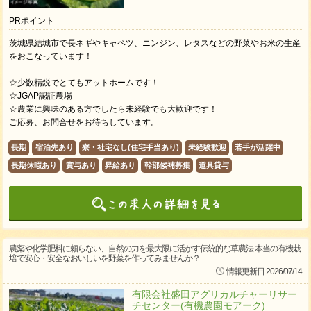
PRポイント
茨城県結城市で長ネギやキャベツ、ニンジン、レタスなどの野菜やお米の生産
をおこなっています！
☆少数精鋭でとてもアットホームです！
☆JGAP認証農場
☆農業に興味のある方でしたら未経験でも大歓迎です！
ご応募、お問合せをお待ちしています。
長期
宿泊先あり
寮・社宅なし(住宅手当あり)
未経験歓迎
若手が活躍中
長期休暇あり
賞与あり
昇給あり
幹部候補募集
道具貸与
農薬や化学肥料に頼らない、自然の力を最大限に活かす伝統的な草農法 本当の有機栽
培で安心・安全なおいしいを野菜を作ってみませんか？
情報更新日 2026/07/14
有限会社盛田アグリカルチャーリサー
チセンター(有機農園モアーク)