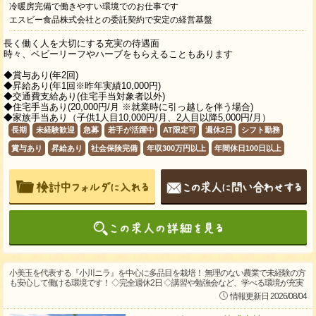
冷暖房完備で働きやすい環境でのお仕事です
エスビー食品株式会社との委託契約で安定の経営基盤
​長く働く人を大切にする充実の待遇面
時々、ベビーリーフやハーブをもらえることもあります
◆賞与あり(年2回)
◆昇給あり(年1回※昨年実績10,000円)
◆交通費支給あり(住宅手当対象者以外)
◆住宅手当あり(20,000円/月 ※就業時に引っ越しを伴う場合)
◆家族手当あり（子供1人目10,000円/月、2人目以降5,000円/月）
長期
未経験歓迎
急募
若手が活躍中
AT限定可
週休2日
シフト勤務
賞与あり
昇給あり
社会保険完備
年収300万円以上
年間休日100日以上
小美玉を代表する『小川ニラ』を中心に多品目を栽培！ 無理のない農業で未経験の方
も安心して働ける環境です！ ◇完全週休2日 ◇講習や勉強会など、学べる環境が充実
情報更新日 2026/08/04