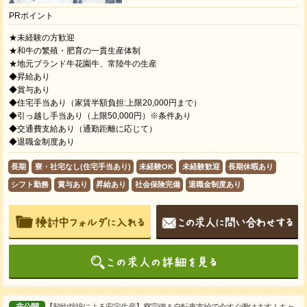
PRポイント
★未経験の方歓迎
★和牛の繁殖・肥育の一貫生産体制
★地元ブランド牛花園牛、常陸牛の生産
◆昇給あり
◆賞与あり
◆住宅手当あり（家賃半額負担:上限20,000円まで）
◆引っ越し手当あり（上限50,000円）※条件あり
◆交通費支給あり（通勤距離に応じて）
◆退職金制度あり
長期
寮・社宅なし(住宅手当あり)
未経験OK
未経験歓迎
長期休暇あり
シフト勤務
賞与あり
昇給あり
社会保険完備
退職金制度あり