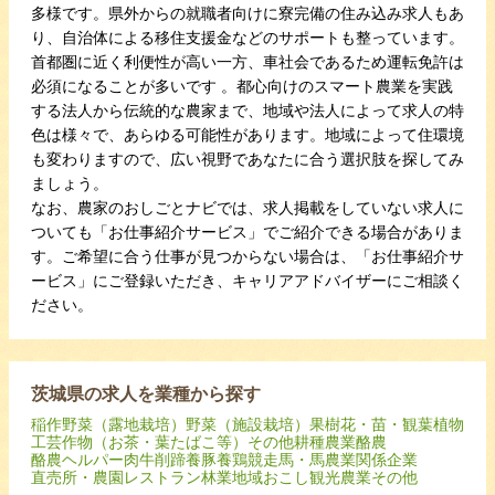
多様です。県外からの就職者向けに寮完備の住み込み求人もあ
り、自治体による移住支援金などのサポートも整っています。
首都圏に近く利便性が高い一方、車社会であるため運転免許は
必須になることが多いです 。都心向けのスマート農業を実践
する法人から伝統的な農家まで、地域や法人によって求人の特
色は様々で、あらゆる可能性があります。地域によって住環境
も変わりますので、広い視野であなたに合う選択肢を探してみ
ましょう。
なお、農家のおしごとナビでは、求人掲載をしていない求人に
ついても「お仕事紹介サービス」でご紹介できる場合がありま
す。ご希望に合う仕事が見つからない場合は、「お仕事紹介サ
ービス」にご登録いただき、キャリアアドバイザーにご相談く
ださい。
茨城県の求人を業種から探す
稲作
野菜（露地栽培）
野菜（施設栽培）
果樹
花・苗・観葉植物
工芸作物（お茶・葉たばこ等）
その他耕種農業
酪農
酪農ヘルパー
肉牛
削蹄
養豚
養鶏
競走馬・馬
農業関係企業
直売所・農園レストラン
林業
地域おこし
観光農業
その他