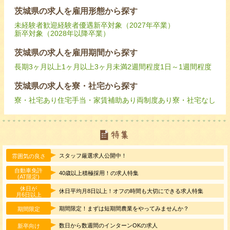
茨城県の求人を雇用形態から探す
未経験者歓迎
経験者優遇
新卒対象（2027年卒業）
新卒対象（2028年以降卒業）
茨城県の求人を雇用期間から探す
長期
3ヶ月以上
1ヶ月以上3ヶ月未満
2週間程度
1日～1週間程度
茨城県の求人を寮・社宅から探す
寮・社宅あり
住宅手当・家賃補助あり
両制度あり
寮・社宅なし
スタッフ厳選求人公開中！
雰囲気の良さ
自動車免許
40歳以上積極採用！の求人特集
(AT限定)
休日が
休日平均月8日以上！オフの時間も大切にできる求人特集
月6日以上
期間限定！まずは短期間農業をやってみませんか？
期間限定
数日から数週間のインターンOKの求人
新卒向け