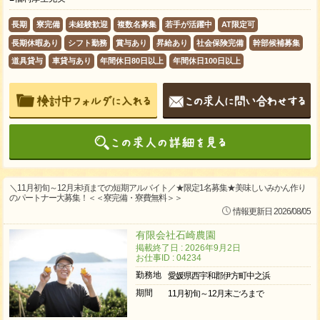
長期
寮完備
未経験歓迎
複数名募集
若手が活躍中
AT限定可
長期休暇あり
シフト勤務
賞与あり
昇給あり
社会保険完備
幹部候補募集
道具貸与
車貸与あり
年間休日80日以上
年間休日100日以上
＼11月初旬～12月末頃までの短期アルバイト／★限定1名募集★美味しいみかん作り
のパートナー大募集！＜＜寮完備・寮費無料＞＞
情報更新日 2026/08/05
有限会社石崎農園
掲載終了日 : 2026年9月2日
お仕事ID : 04234
勤務地
愛媛県西宇和郡伊方町中之浜
期間
11月初旬～12月末ごろまで