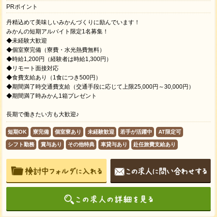
PRポイント
丹精込めて美味しいみかんづくりに励んでいます！
みかんの短期アルバイト限定1名募集！
◆未経験大歓迎
◆個室寮完備（寮費・水光熱費無料）
◆時給1,200円（経験者は時給1,300円）
◆リモート面接対応
◆食費支給あり（1食につき500円）
◆期間満了時交通費支給（交通手段に応じて上限25,000円～30,000円）
◆期間満了時みかん1箱プレゼント
長期で働きたい方も大歓迎♪
短期OK
寮完備
個室寮あり
未経験歓迎
若手が活躍中
AT限定可
シフト勤務
賞与あり
その他特典
車貸与あり
赴任旅費支給あり