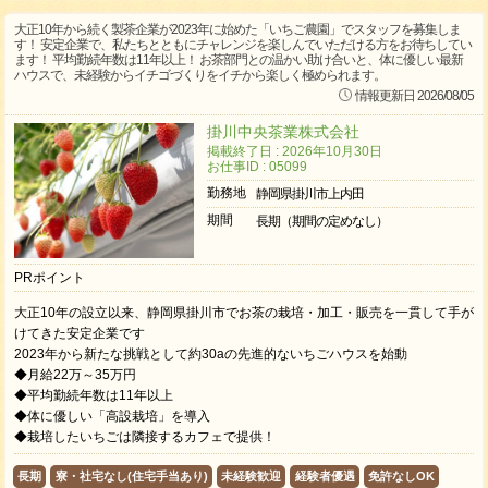
大正10年から続く製茶企業が2023年に始めた「いちご農園」でスタッフを募集しま
す！ 安定企業で、私たちとともにチャレンジを楽しんでいただける方をお待ちしてい
ます！ 平均勤続年数は11年以上！ お茶部門との温かい助け合いと、体に優しい最新
ハウスで、未経験からイチゴづくりをイチから楽しく極められます。
情報更新日 2026/08/05
掛川中央茶業株式会社
掲載終了日 : 2026年10月30日
お仕事ID : 05099
勤務地
静岡県掛川市上内田
期間
長期（期間の定めなし）
PRポイント
大正10年の設立以来、静岡県掛川市でお茶の栽培・加工・販売を一貫して手が
けてきた安定企業です
2023年から新たな挑戦として約30aの先進的ないちごハウスを始動
◆月給22万～35万円
◆平均勤続年数は11年以上
◆体に優しい「高設栽培」を導入
◆栽培したいちごは隣接するカフェで提供！
長期
寮・社宅なし(住宅手当あり)
未経験歓迎
経験者優遇
免許なしOK