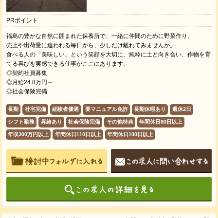
PRポイント
福島の豊かな自然に囲まれた保養所で、一緒に仲間のために野菜作り。
売上や出荷量に追われる毎日から、少しだけ離れてみませんか。
食べる人の「美味しい」という笑顔を大切に、純粋に土と向き合い、作物を育
てる喜びを実感できる仕事がここにあります。
◎契約社員募集
◎月給24.8万円～
◎社会保険完備
長期
社宅完備
経験者優遇
要マニュアル免許
長期休暇あり
週休2日
シフト勤務
昇給あり
社会保険完備
その他特典
年間休日80日以上
年収300万円以上
年間休日110日以上
年間休日100日以上