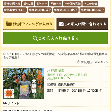
長期休暇あり
週休2日
賞与あり
昇給あり
社会保険完備
その他特典
資格取得支援あり
年間休日80日以上
年間休日110日以上
年間休日100日以上
◎10月1日頃～12月20日頃までの期間限定！ ＼限定2名募集!!／ 柿の収穫＆選別作業ス
タッフ募集！
情報更新日 2026/08/05
扇谷果樹園
掲載終了日 : 2026年10月21日
お仕事ID : 05075
勤務地
奈良県五條市
期間
期間限定（10月1日頃～12月20日頃）
PRポイント