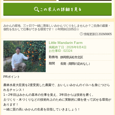
みかんの産地、三ヶ日で一緒に美味しいみかんづくりをしませんか？ご自身の裁量・
個性を生かして仕事ができる環境です！ ☆年間休日105日☆
情報更新日 2026/08/05
Little Mandarin Farm
掲載終了日 : 2026年9月4日
お仕事ID : 02324
勤務地
静岡県浜松市北区
期間
長期（期間の定めなし）
PRポイント
農林水産大臣賞を2度受賞した農園で、おいしいみかんのイロハを身につけら
れるチャンス！
1～2年目はみかんの基本の仕事を覚え、3年目からは技術を磨く。
土づくり・木づくりなどの技術向上のために実験的に畑を使って試せる環境が
あります！
一緒に質の高いみかんの生産を目指していきましょう！