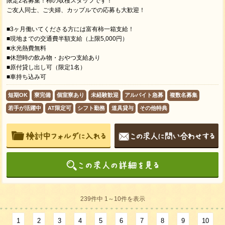
限定2名募集！柿の収穫スタッフです！
ご友人同士、ご夫婦、カップルでの応募も大歓迎！
■3ヶ月働いてくださる方には富有柿一箱支給！
■現地までの交通費半額支給（上限5,000円）
■水光熱費無料
■休憩時の飲み物・おやつ支給あり
■原付貸し出し可（限定1名）
■車持ち込み可
短期OK
寮完備
個室寮あり
未経験歓迎
アルバイト急募
複数名募集
若手が活躍中
AT限定可
シフト勤務
道具貸与
その他特典
239件中 1～10件を表示
1
2
3
4
5
6
7
8
9
10