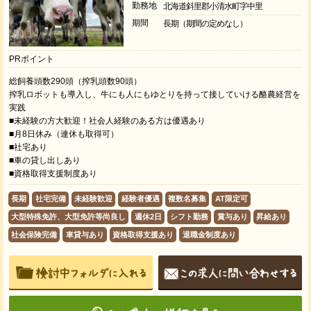
勤務地
北海道斜里郡小清水町字中里
期間
長期（期間の定めなし）
PRポイント
総飼養頭数290頭（搾乳頭数90頭）
搾乳ロボットも導入し、牛にも人にもゆとりを持って接していける酪農経営を
実践
■未経験の方大歓迎！社会人経験のある方は優遇あり
■月8日休み（連休も取得可）
■社宅あり
■車の貸し出しあり
■資格取得支援制度あり
長期
社宅完備
未経験歓迎
経験者優遇
複数名募集
AT限定可
大型特殊免許、大型免許等尚良し
週休2日
シフト勤務
賞与あり
昇給あり
社会保険完備
車貸与あり
資格取得支援あり
退職金制度あり