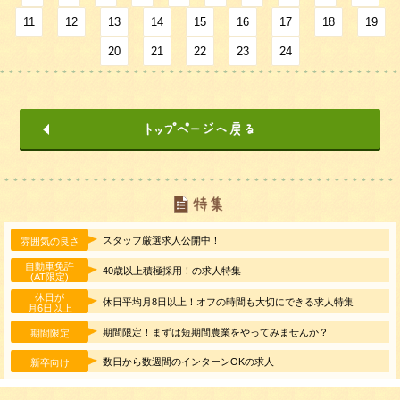
11
12
13
14
15
16
17
18
19
20
21
22
23
24
スタッフ厳選求人公開中！
雰囲気の良さ
自動車免許
40歳以上積極採用！の求人特集
(AT限定)
休日が
休日平均月8日以上！オフの時間も大切にできる求人特集
月6日以上
期間限定！まずは短期間農業をやってみませんか？
期間限定
数日から数週間のインターンOKの求人
新卒向け