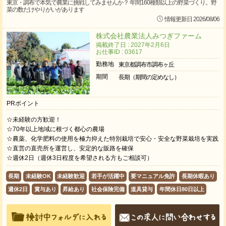
東京・調布で本気で農業に挑戦してみませんか？ 年間160種類以上の野菜づくり。野
菜の数だけやりがいがあります
情報更新日 2026/08/06
株式会社農業法人みつぎファーム
掲載終了日 : 2027年2月6日
お仕事ID : 03617
勤務地
東京都調布市調布ヶ丘
期間
長期（期間の定めなし）
PRポイント
☆未経験の方歓迎！
☆70年以上地域に根づく都心の農場
☆農薬、化学肥料の使用を極力抑えた特別栽培で安心・安全な野菜栽培を実践
☆直営の直売所を運営し、安定的な販路を確保
☆週休2日（週休3日程度を希望される方もご相談可）
長期
未経験OK
未経験歓迎
若手が活躍中
要マニュアル免許
長期休暇あり
週休2日
賞与あり
昇給あり
社会保険完備
道具貸与
年間休日80日以上