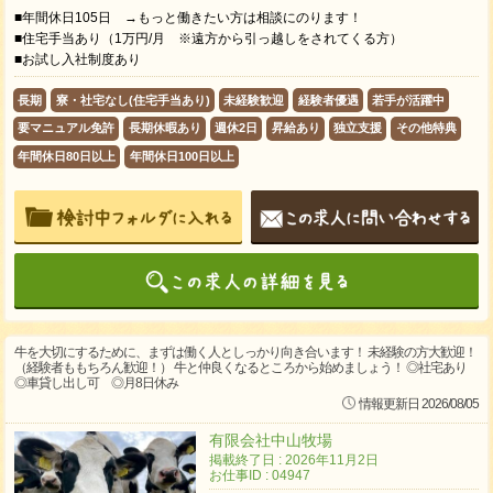
■年間休日105日 →もっと働きたい方は相談にのります！
■住宅手当あり（1万円/月 ※遠方から引っ越しをされてくる方）
■お試し入社制度あり
長期
寮・社宅なし(住宅手当あり)
未経験歓迎
経験者優遇
若手が活躍中
要マニュアル免許
長期休暇あり
週休2日
昇給あり
独立支援
その他特典
年間休日80日以上
年間休日100日以上
牛を大切にするために、まずは働く人としっかり向き合います！ 未経験の方大歓迎！
（経験者ももちろん歓迎！） 牛と仲良くなるところから始めましょう！ ◎社宅あり
◎車貸し出し可 ◎月8日休み
情報更新日 2026/08/05
有限会社中山牧場
掲載終了日 : 2026年11月2日
お仕事ID : 04947