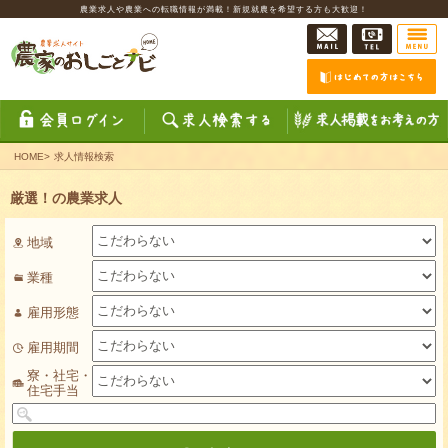
農業求人や農業への転職情報が満載！新規就農を希望する方も大歓迎！
HOME
>
求人情報検索
厳選！の農業求人
地域
業種
雇用形態
雇用期間
寮・社宅・
住宅手当