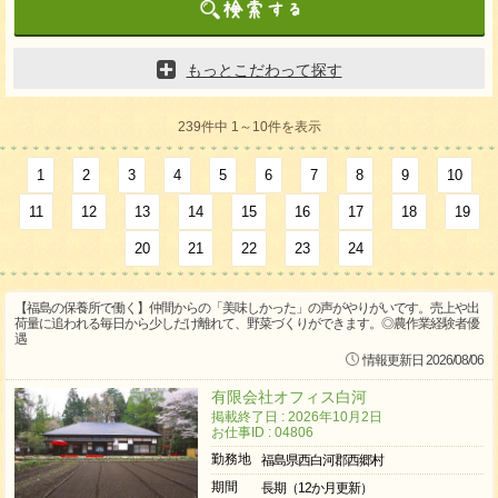
もっとこだわって探す
239件中 1～10件を表示
1
2
3
4
5
6
7
8
9
10
11
12
13
14
15
16
17
18
19
20
21
22
23
24
【福島の保養所で働く】仲間からの「美味しかった」の声がやりがいです。売上や出
荷量に追われる毎日から少しだけ離れて、野菜づくりができます。◎農作業経験者優
遇
情報更新日 2026/08/06
有限会社オフィス白河
掲載終了日 : 2026年10月2日
お仕事ID : 04806
勤務地
福島県西白河郡西郷村
期間
長期（12か月更新）