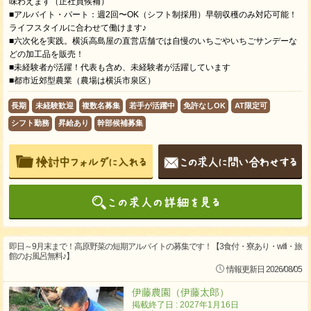
味わえます（正社員候補）
■アルバイト・パート：週2回〜OK（シフト制採用）早朝収穫のみ対応可能！
ライフスタイルに合わせて働けます♪
■六次化を実践。横浜高島屋の直営店舗では自慢のいちごやいちごサンデーな
どの加工品を販売！
■未経験者が活躍！代表も含め、未経験者が活躍しています
■都市近郊型農業（農場は横浜市泉区）
長期
未経験歓迎
複数名募集
若手が活躍中
免許なしOK
AT限定可
シフト勤務
昇給あり
幹部候補募集
即日～9月末まで！高原野菜の短期アルバイトの募集です！【3食付・寮あり・wifi・旅
館のお風呂無料♪】
情報更新日 2026/08/05
伊藤農園（伊藤太郎）
掲載終了日 : 2027年1月16日