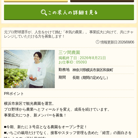
元プロ野球選手が、人生をかけて挑む「本気の農業」。 事業拡大に向けて、共にチャ
レンジしていただける方を募集します！
情報更新日 2026/08/06
三ツ間農園
掲載終了日 : 2026年8月21日
お仕事ID : 05093
勤務地
神奈川県横浜市泉区和泉町
期間
長期（期間の定めなし）
PRポイント
横浜市泉区で観光農園を運営。
プロ野球から農業へとフィールドを変え、成長を続けています。
事業拡大につき、新メンバーを募集！
■今期、新たに３号店となる農園をオープン予定！
■いちごの栽培だけでなく、接客やスタッフ管理も含めた「経営」の面白さを