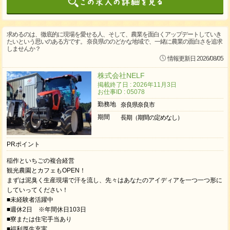
求めるのは、徹底的に現場を愛せる人、そして、農業を面白くアップデートしていき
たいという思いのある方です。 奈良県ののどかな地域で、一緒に農業の面白さを追求
しませんか？
情報更新日 2026/08/05
株式会社NELF
掲載終了日 : 2026年11月3日
お仕事ID : 05078
勤務地
奈良県奈良市
期間
長期（期間の定めなし）
PRポイント
稲作といちごの複合経営
観光農園とカフェもOPEN！
まずは泥臭く生産現場で汗を流し、先々はあなたのアイディアを一つ一つ形に
していってください！
■未経験者活躍中
■週休2日 ※年間休日103日
■寮または住宅手当あり
■福利厚生充実