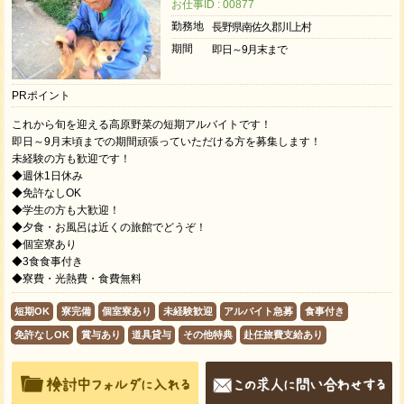
お仕事ID : 00877
勤務地
長野県南佐久郡川上村
期間
即日～9月末まで
PRポイント
これから旬を迎える高原野菜の短期アルバイトです！
即日～9月末頃までの期間頑張っていただける方を募集します！
未経験の方も歓迎です！
◆週休1日休み
◆免許なしOK
◆学生の方も大歓迎！
◆夕食・お風呂は近くの旅館でどうぞ！
◆個室寮あり
◆3食食事付き
◆寮費・光熱費・食費無料
短期OK
寮完備
個室寮あり
未経験歓迎
アルバイト急募
食事付き
免許なしOK
賞与あり
道具貸与
その他特典
赴任旅費支給あり