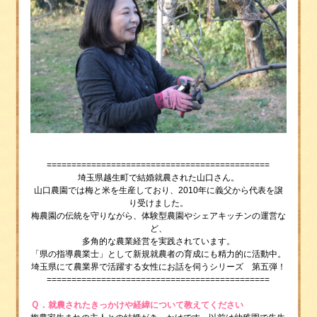
=============================================
埼玉県越生町で結婚就農された山口さん。
山口農園では梅と米を生産しており、2010年に義父から代表を譲
り受けました。
梅農園の伝統を守りながら、体験型農園やシェアキッチンの運営な
ど、
多角的な農業経営を実践されています。
「県の指導農業士」として新規就農者の育成にも精力的に活動中。
埼玉県にて農業界で活躍する女性にお話を伺うシリーズ 第五弾！
=============================================
Ｑ．
就農されたきっかけや経緯について教えてください