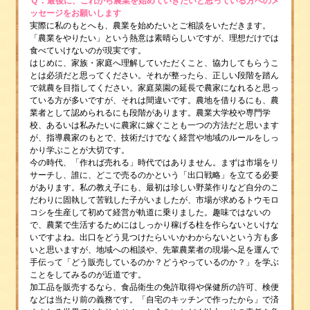
Ｑ．
最後に、これから農業を始めていきたいと思っている方へのメ
ッセージをお願いします
実際に私のもとへも、農業を始めたいとご相談をいただきます。
「農業をやりたい」という熱意は素晴らしいですが、理想だけでは
食べていけないのが現実です。
はじめに、家族・家庭へ理解していただくこと、協力してもらうこ
とは必須だと思ってください。それが整ったら、正しい段階を踏ん
で就農を目指してください。家庭菜園の延長で農家になれると思っ
ている方が多いですが、それは間違いです。農地を借りるにも、農
業者として認められるにも段階があります。農業大学校や専門学
校、あるいは私みたいに農家に嫁ぐことも一つの方法だと思います
が、指導農家のもとで、技術だけでなく経営や地域のルールをしっ
かり学ぶことが大切です。
今の時代、「作れば売れる」時代ではありません。まずは市場をリ
サーチし、誰に、どこで売るのかという「出口戦略」を立てる必要
があります。私の教え子にも、最初は珍しい野菜作りなど自分のこ
だわりに固執して苦戦した子がいましたが、市場が求めるトウモロ
コシを生産して初めて経営が軌道に乗りました。趣味ではないの
で、農業で生活するためにはしっかり稼げる柱を作らないといけな
いですよね。出口をどう見つけたらいいかわからないという方も多
いと思いますが、地域への相談や、先輩農業者の現場へ足を運んで
手伝って「どう販売しているのか？どうやっているのか？」を学ぶ
ことをしてみるのが近道です。
加工品を販売するなら、食品衛生の免許取得や保健所の許可、検便
などは当たり前の義務です。「自宅のキッチンで作ったから」で済