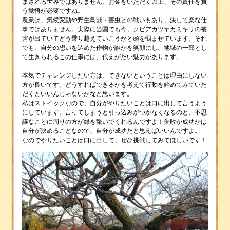
まされる世界ではありません。お金をいただく以上、その責任を負
う覚悟が必要ですね。
農業は、気候変動や野生鳥獣・害虫との戦いもあり、決して楽な仕
事ではありません。実際に当園でも今、クビアカツヤカミキリの被
害が出ていてどう乗り越えていこうかと頭を悩ませています。それ
でも、自分の想いを込めた作物が誰かを笑顔にし、地域の一部とし
て生きられるこの仕事には、代えがたい魅力があります。
本気でチャレンジしたい方は、できないということは理由にしない
方が良いです。どうすればできるかを考えて行動を始めてみていた
だくといいんじゃないかなと思います。
私はストイックなので、自分がやりたいことは口に出して言うよう
にしています。言ってしまうと引っ込みがつかなくなるのと、不思
議なことに周りの方が縁を繋いでくれるんですよ！失敗か成功かは
自分が決めることなので、自分が成功だと思えばいいんですよ。
なのでやりたいことは口に出して、ぜひ挑戦してみてほしいです！