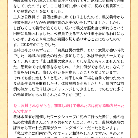
梅農家生まれの主人との結婚がきっかけです。以前は幼稚園で先生
をしていたのですが、ここ越生町に嫁いで来て、初めて梅農家のこ
とや農業のことを知りました。
主人は公務員で、普段は働きに出ておりましたので、義父義母から
作業を教わりながら農園作業のお手伝いをしていました。しかし、
しばらくして義母が亡くなり、続いて義父が脳出血で倒れるという
困難に見舞われました。公務員である主人が仕事を辞めるわけにも
いかず、あるとき急に私が農園を切り盛りすることになったので
す。2010年のことでした。
当時は今よりもずっと、「農業は男の世界」という意識が強い時代
でした。地域の梅部会の総会に参加しても、私は部会員の一人では
なく、あくまで「山口農園の嫁さん」としか見てもらえませんでし
た。懇親会ではお酌係をさせられ、「女に何ができるんだ」なんて
言葉をかけられ、悔しい想いを何度もしたことを覚えています。
それでも前に進もう！と思い、梅干しの加工場を自前で持つための
食品衛生免許を取得したり、体験農園を企画したりと、町内では前
例の無かった取り組みにチャレンジしてきました。そのたびに多く
の先輩農家から反対されたんですが（笑）。
Ｑ．
反対さ
れながらも、前進し続けて来れたのは何が原動力だった
んですか？
農林水産省が開催したワークショップに初めて行った際に、他の地
域の女性農家さんと辛さを共有できたこと、そして、農林水産省の
課長から言われた言葉がターニングポイントだったと思います。
「私は本当に町内で浮いてて～」と相談をしたんですが、そのとき