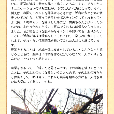
びに、周辺の皆様に新米を配って歩くこともあります。そうしたコ
ミュニケーションの積み重ねが、今では大きな力になっています。
例えば、農園でイベントを開催するときには、近所の方々が犬の散
歩ついでだから、と言ってチラシをポスティングしてくれるんです
よ（笑）！梅凛カフェを開店した際には「由美ちゃんが頑張ったか
らだね、よかったね」と泣いて喜んでくれるおば様もいらっしゃい
ました。音が出るような賑やかなイベントを開いても、ありがたい
ことにご近所の皆様は理解をしてくれており、楽しみに参加してく
れます。それくらい信頼関係を築いてこれたんだなと感じていま
す。
農業をすることは、地域全体に支えられていることなんだな～と感
じるとともに、農業は「作物を作るだけじゃなくて、人づくり」な
んだな～とつくづく感じます。
農業をやるって、「縁」だと思うんです。その農地を借りるという
ことは、その土地の人になるということなので、その土地の方たち
と仲良くして、助け合う。これから農業を始める方にも、人付き合
いは大切にして欲しいですね。