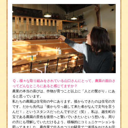
Ｑ．
様々な取り組みをされている山口さんにとって、農業の面白さ
ってどんなところにあると感じてますか？
農業の本当の喜びは、作物が育つこと以上に「人との繋がり」にあ
ると思っています。
私たちの農園は住宅街の中にあります。後からできたのは住宅の方
です。だから先代は「後から引っ越して来た者がなんで文句を言う
んだ！」というスタンスだったんですけど（笑）、私は、越生町の
宝である農園の景色を後世へと繋いでいきたいという想いを、周り
の方にも理解していただけるよう、積極的にコミュニケーションを
図ってきました。農作業で出るホコリや騒音でご迷惑をかけるお詫