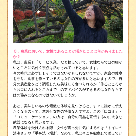
Ｑ．
農業において、女性であることが活きたことは何かありました
か？
私は、農業も「サービス業」だと捉えていて、女性ならではの細か
いところに気付く視点は活かされていると思います。
今の時代は必ずしもそうではないかもしれないですが、家庭の健康
を守り、食事を作っているのは女性の方が多いと思いますので、自
分の農産物をどう調理したら美味しく食べられるか「作るところか
らお口に入れるところまで」のアドバイスができるのは女性ならで
はの強みになるのではないでしょうか。
あと、美味しいものや素敵な体験を見つけると、すぐに誰かに伝え
たくなるのって、意外と女性の特徴なんですよ。この「口コミ」・
「コミュニケーション」の力は、自分の商品を宣伝するのに大きな
武器になると思いますよ。
農業体験を受け入れる際、女性が真っ先に気にするのは「トイレの
清潔さ」や「手を洗う場所」なので、私はそこを徹底して整えてい