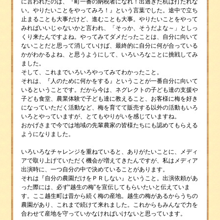
に言われたのは、『町一番の納税者になれ！出過ぎた杭は打たれな
い。やりたいことをやってみろ！』という言葉でした。途中で立ち
止まることも大事だけど、進むことも大事。やりたいことをやって
みればいいじゃないかと言われ、「そっか、そうだよな～」としっ
くり来たんですよね。やってみてダメだったことは、自分に向いて
ないことだと思って消していけば、最終的に自分に何が合っている
かがわかるよね、と思うようにして、いろいろなことに挑戦してみ
ました。
そして、これまでいろいろやってみてわかったこと。
それは、『人のために何かをする』ということが一番自分に向いて
いるということです。だから今は、ネグレクトの子ども達の支援や
子ども食堂、農業体験で子ども達に教えること、お客様に梅を好き
になっていただく活動など、梅を育てて販売する以外の活動もいろ
いろとやっていますが、とてもやりがいを感じていますね。
おかげさまで今では地域の先輩農家の皆様たちにも認めてもらえる
ようになりました。
いろいろなチャレンジを重ねていると、ありがたいことに、メディ
アで取り上げていただく機会が増えてきたんですが、私はメディア
出演時に、一つ自分の中で決めていることがあります。
それは『自分の農園だけをＰＲしない』ということ。出演依頼があ
った際には、必ず“越生の梅”を宣伝してもらいたいと伝えていま
す。ここ越生町は昔から続く梅の産地。越生の梅があるからうちの
農園があり、これまで続けて来れました。これからもみんなで力を
合わせて産地を守っていかなければいけないと思っています。