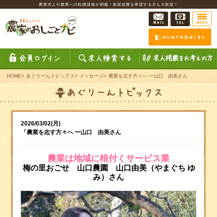
農業求人や農業への転職情報が満載！新規就農を希望する方も大歓迎！
HOME
>
あぐりーんトピックス
>
メッセージ
>
農業を志す方々へ ー山口 由美さん
2026/03/02(月)
「農業を志す方々へ ー山口 由美さん
農業は地域に根付くサービス業
梅の里おごせ 山口農園
山口由美
（やまぐち ゆ
み）さん