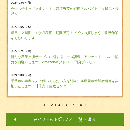
2024/03/04(月)
今年も始まってますよ～！＼高原野菜の短期アルバイト／＜群馬・長
野＞
2023/06/29(木)
即日～２週間or１か月程度 期間限定！ブドウの摘りゅう、収穫作業
をお願いします！
2023/02/10(金)
新たな農業支援サービスに関するニーズ調査（アンケート）へのご協
力をお願いします（Amazonギフト2,000円分プレゼント）
2022/08/26(金)
千葉市の農業法人で働いてみたい方を対象に雇用就農希望者研修を実
施いたします 【千葉市農政センター】
1
|
2
|
3
|
4
|
5
|
6
»