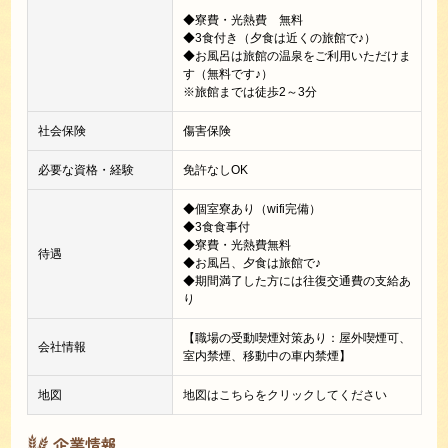
◆寮費・光熱費 無料
◆3食付き（夕食は近くの旅館で♪）
◆お風呂は旅館の温泉をご利用いただけま
す（無料です♪）
※旅館までは徒歩2～3分
社会保険
傷害保険
必要な資格・経験
免許なしOK
◆個室寮あり（wifi完備）
◆3食食事付
◆寮費・光熱費無料
待遇
◆お風呂、夕食は旅館で♪
◆期間満了した方には往復交通費の支給あ
り
【職場の受動喫煙対策あり：屋外喫煙可、
会社情報
室内禁煙、移動中の車内禁煙】
地図
地図はこちらをクリックしてください
企業情報