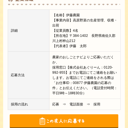
【名称】伊藤農園
【事業内容】高原野菜の生産管理、収穫・
出荷
詳細
【従業員数】4名
【所在地】〒384-1402 長野県南佐久郡
川上村梓山212
【代表者】伊藤 太郎
農家のおしごとナビよりご応募いただく
か、
採用窓口【株式会社あぐりーん：0120-
992-955】までお電話にてご連絡をお願い
応募方法
します。お電話にてご連絡をされる際は
「お仕事ID：00877 伊藤農園の応募の
件」とお伝えください。（電話受付時間：
平日9時～18時30分）
採用の流れ
応募 ⇒ 電話面接 ⇒ 採用