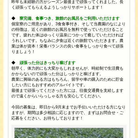
昨年も未経験の方がシーズン最後まで頑張ってくれました。長
く頑張ってもらえるようしっかりサポートします！
◆
寮完備、食事つき、旅館のお風呂をご利用いただけます
個室寮のご用意があり、3食食事付き、そして当農園のなにより
の特徴は、近くの旅館のお風呂を無料で使っていただけること
です。疲れた体はゆっくり温泉につかって癒していただければ
うれしいです。ちなみに夕食は近くの旅館でいただきます。農
業は体が資本！栄養バランスの良い食事をしっかり食べて頑張
りましょう！
◆
頑張った分はきっちり稼げます
朝早く、体力的にも大変かもしれませんが、時給制で生活費も
かからないので頑張った分はしっかりと稼げます。
農業に興味のある方はもちろん、留学や車の購入のために貯金
したい方にもおすすめのアルバイトです。
最後まで頑張ってくださった方には、往復交通費を支給します
ので遠くからいらっしゃる方も安心してください。
今回の募集は、即日から9月末までお手伝いいただける方になり
ますが、期間は多少相談に応じますので、まずはお問合せ・ご
応募をください。お待ちしております！