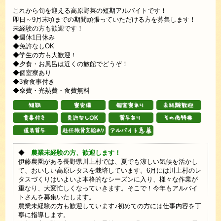
これから旬を迎える高原野菜の短期アルバイトです！
即日～9月末頃までの期間頑張っていただける方を募集します！
未経験の方も歓迎です！
◆週休1日休み
◆免許なしOK
◆学生の方も大歓迎！
◆夕食・お風呂は近くの旅館でどうぞ！
◆個室寮あり
◆3食食事付き
◆寮費・光熱費・食費無料
◆
農業未経験の方、歓迎します！
伊藤農園がある長野県川上村では、夏でも涼しい気候を活かし
て、おいしい高原レタスを栽培しています。6月には川上村のレ
タスづくりはいよいよ本格的なシーズンに入り、様々な作業が
重なり、大変忙しくなっていきます。そこで！今年もアルバイ
トさんを募集いたします。
農業未経験の方も歓迎しています♪初めての方には仕事内容を丁
寧に指導します。