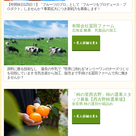
【年間休日125日！】「フルーツのプロ」として「フルーツをプロデュース・プ
ロダクト」しませんか？事業拡大につき新戦力を募集します！
有限会社冨田ファーム
北海道 酪農、乳製品の加工
原料に勝る技術なし 最良の牛乳で〝世界に誇れる”オンリーワンのチーズづくり
を目指しています 生乳生産から加工、販売まで手掛ける冨田ファームで共に働き
ませんか？
「柿の里西吉野」柿の選果スタ
ッフ募集【西吉野柿選果場】
奈良県 柿の選別や箱詰め