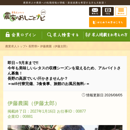
農業求人や農業への転職情報が満載！新規就農を希望する方も大歓迎！
農業求人トップ
>
長野県
>
伊藤農園（伊藤太郎）
即日～9月末まで!!
今年も美味しいレタスの収穫シーズンを迎えるため、アルバイトさ
ん募集！
長野の高原でいい汗かきませんか？
＝wifi付寮完備、3食食事、旅館のお風呂無料♪＝
情報更新日 2026/08/05
伊藤農園（伊藤太郎）
掲載終了日：2027年1月16日 お仕事ID：00877
企業ID：00881