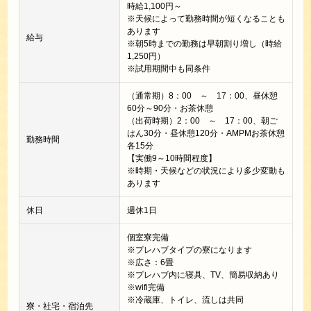
時給1,100円～
※天候によって勤務時間が短くなることも
あります
給与
※朝5時までの勤務は早朝割り増し（時給
1,250円）
※試用期間中も同条件
（通常期）8：00 ～ 17：00、昼休憩
60分～90分・お茶休憩
（出荷時期）2：00 ～ 17：00、朝ご
はん30分・昼休憩120分・AMPMお茶休憩
勤務時間
各15分
【実働9～10時間程度】
※時期・天候などの状況により多少変動も
あります
休日
週休1日
個室寮完備
※プレハブタイプの寮になります
※広さ：6畳
※プレハブ内に寝具、TV、簡易収納あり
※wifi完備
※冷蔵庫、トイレ、流しは共同
寮・社宅・宿泊先