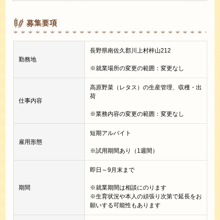
募集要項
長野県南佐久郡川上村梓山212
勤務地
※就業場所の変更の範囲：変更なし
高原野菜（レタス）の生産管理、収穫・出
荷
仕事内容
※業務内容の変更の範囲：変更なし
短期アルバイト
雇用形態
※試用期間あり（1週間）
即日～9月末まで
期間
※就業期間は相談にのります
※生育状況や本人の頑張り次第で延長をお
願いする可能性もあります