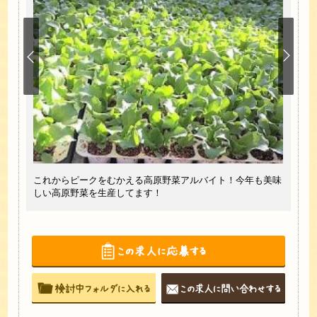
い。ご
高原
これからピークをむかえる高原野菜アルバイト！今年も美味
ど、
しい高原野菜を生産してます！