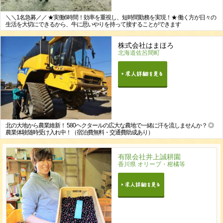
＼＼1名急募／／ ★実働6時間！効率を重視し、短時間勤務を実現！★ 働く方が日々の
生活を大切にできるから、牛に思いやりを持って接することができます
株式会社はまほろ
北海道佐呂間町
北の大地から農業維新！ 580ヘクタールの広大な農地で一緒に汗を流しませんか？ ◎
農業体験随時受け入れ中！（宿泊費無料・交通費助成あり）
有限会社井上誠耕園
香川県 オリーブ・柑橘等