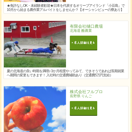
★免許なしOK・未経験者歓迎★日本を代表するオリーブアイランド「小豆島」で
10月から始まる農作業アルバイトをしませんか？【オーシャンビューの寮あり】
有限会社樋口農場
北海道 酪農業
夏の北海道の良い時期を満喫♪ 3か月程度やってみて、できそうであれば長期就業
へ期間の変更もできます！ 入社時の交通費補助あり（交通費5万円支給）
株式会社フルプロ
長野県 りんご